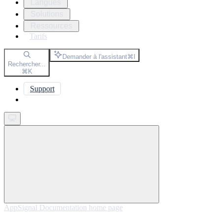
Langues
Solutions
Ressources
Tarifs
Demander à l'assistant
⌘
I
Rechercher...
⌘
K
Support
Get started
AppSignal Documentation
home page