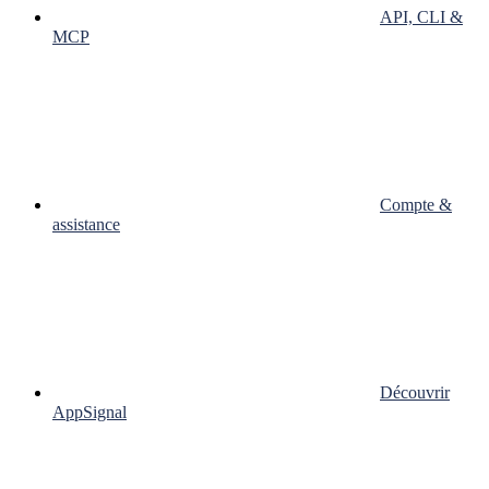
API, CLI &
MCP
Compte &
assistance
Découvrir
AppSignal