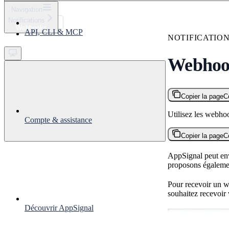
⌘
K
Navigation
Notifications
Support
Webhooks
API, CLI & MCP
Get started
NOTIFICATIO
Webhoo
Copier la page
C
Utilisez les webho
Compte & assistance
Copier la page
C
AppSignal peut envo
proposons égalemen
Pour recevoir un we
souhaitez recevoi
Découvrir AppSignal