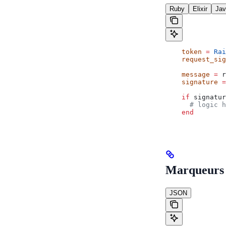
Ruby
Elixir
Jav
    token
 =
 Rai
    request_sig
    message
 =
 r
    signature
 =
    if
 signatur
      # logic h
    end
Marqueurs 
JSON