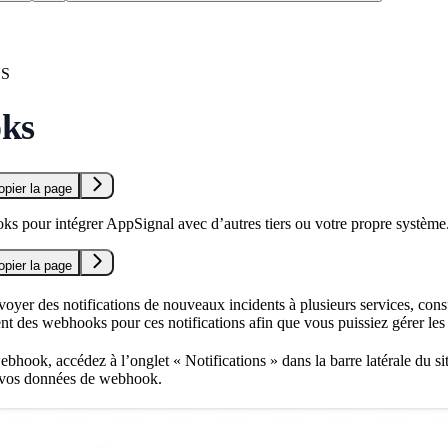
NS
ks
opier la page
oks pour intégrer AppSignal avec d’autres tiers ou votre propre système
opier la page
yer des notifications de nouveaux incidents à plusieurs services, consu
t des webhooks pour ces notifications afin que vous puissiez gérer les
bhook, accédez à l’onglet « Notifications » dans la barre latérale du s
r vos données de webhook.