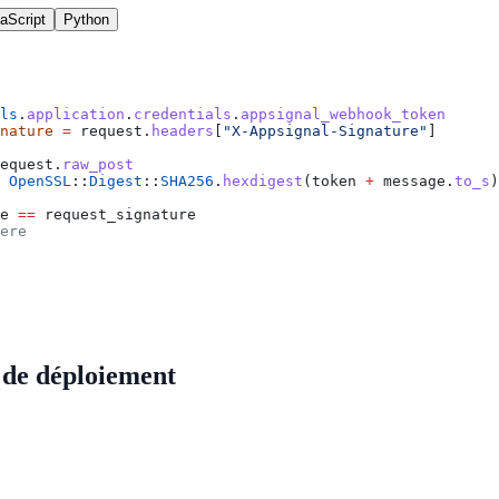
aScript
Python
ls
.
application
.
credentials
.
appsignal_webhook_token
nature
 =
 request.
headers
[
"X-Appsignal-Signature"
]
equest.
raw_post
 OpenSSL
::
Digest
::
SHA256
.
hexdigest
(token 
+
 message.
to_s
)
e 
==
 request_signature
ere
de déploiement