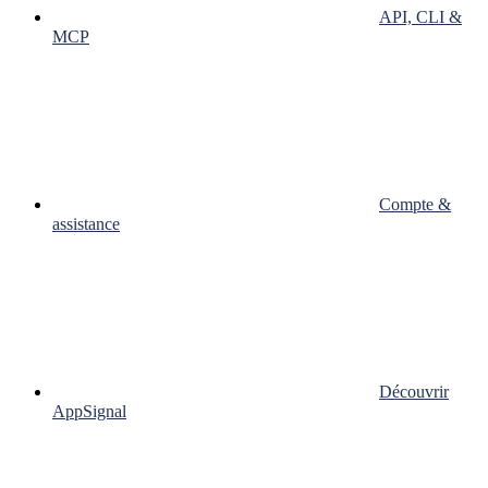
API, CLI &
MCP
Compte &
assistance
Découvrir
AppSignal