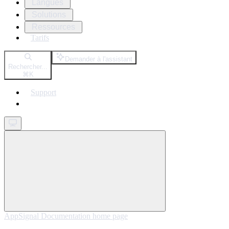
Langues
Solutions
Ressources
Tarifs
Demander à l'assistant
Rechercher...
⌘
K
Support
Get started
AppSignal Documentation
home page