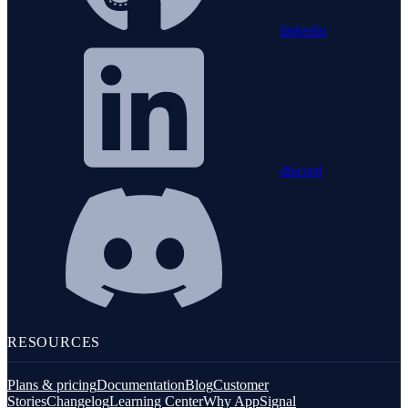
linkedin
discord
RESOURCES
Plans & pricing
Documentation
Blog
Customer
Stories
Changelog
Learning Center
Why AppSignal