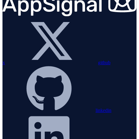
x
github
linkedin