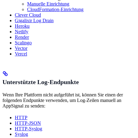
Manuelle Einrichtung
CloudFormation-Einrichtung
Clever Cloud
Gigalixir Log Drain
Heroku
Netlify
Render
Scalingo
Vector
Vercel
Unterstützte Log-Endpunkte
Wenn Ihre Plattform nicht aufgeführt ist, können Sie einen der
folgenden Endpunkte verwenden, um Log-Zeilen manuell an
AppSignal zu senden:
HTTP
HTTP-JSON
HTTP-Syslog
Syslog