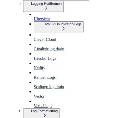
Logging-Plattformen
Übersicht
AWS-/CloudWatch-Logs
Clever Cloud
Gigalixir log drain
Heroku-Logs
Netlify
Render-Logs
Scalingo log drain
Vector
Vercel logs
Log-Formatierung