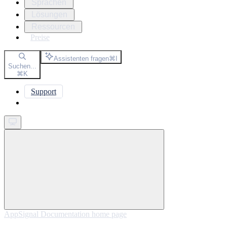
Sprachen
Lösungen
Ressourcen
Preise
Assistenten fragen
⌘
I
Suchen...
⌘
K
Support
Get started
AppSignal Documentation
home page