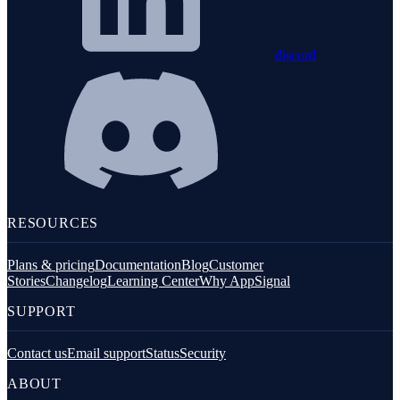
discord
RESOURCES
Plans & pricing
Documentation
Blog
Customer
Stories
Changelog
Learning Center
Why AppSignal
SUPPORT
Contact us
Email support
Status
Security
ABOUT