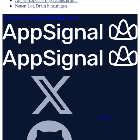
Auf vorhandene Log Drains prüfen
Neuen Log Drain hinzufügen
AppSignal Documentation
home page
x
github