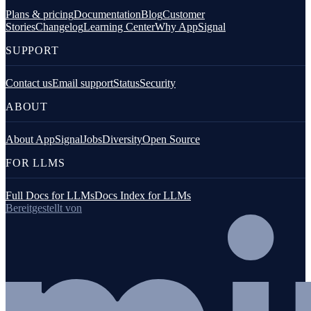
Plans & pricing
Documentation
Blog
Customer
Stories
Changelog
Learning Center
Why AppSignal
SUPPORT
Contact us
Email support
Status
Security
ABOUT
About AppSignal
Jobs
Diversity
Open Source
FOR LLMS
Full Docs for LLMs
Docs Index for LLMs
Bereitgestellt von