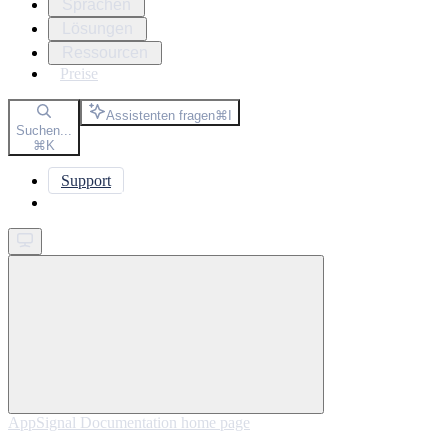
Sprachen
Lösungen
Ressourcen
Preise
Assistenten fragen
⌘
I
Suchen...
⌘
K
Support
Get started
AppSignal Documentation
home page