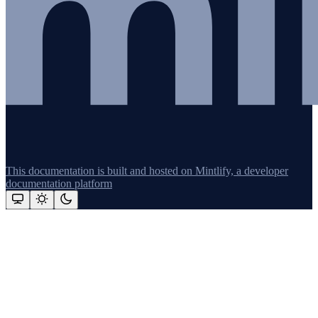
This documentation is built and hosted on Mintlify, a developer
documentation platform
Assistant
Responses
are
generated