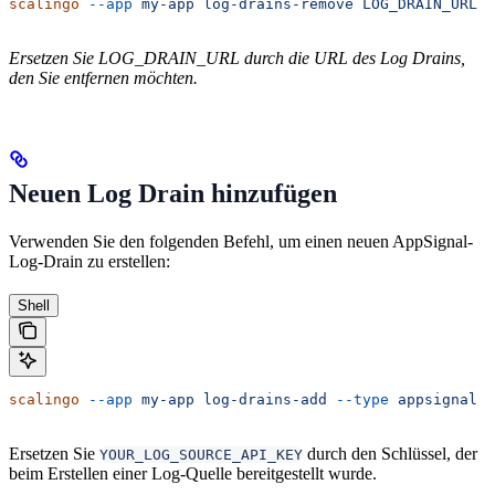
scalingo
 --app
 my-app
 log-drains-remove
 LOG_DRAIN_URL
Ersetzen Sie LOG_DRAIN_URL durch die URL des Log Drains,
den Sie entfernen möchten.
Neuen Log Drain hinzufügen
Verwenden Sie den folgenden Befehl, um einen neuen AppSignal-
Log-Drain zu erstellen:
Shell
scalingo
 --app
 my-app
 log-drains-add
 --type
 appsignal
 -
Ersetzen Sie
durch den Schlüssel, der
YOUR_LOG_SOURCE_API_KEY
beim Erstellen einer Log-Quelle bereitgestellt wurde.