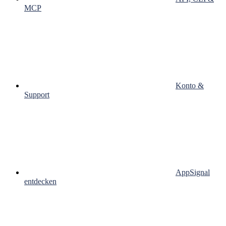
MCP
Konto &
Support
AppSignal
entdecken