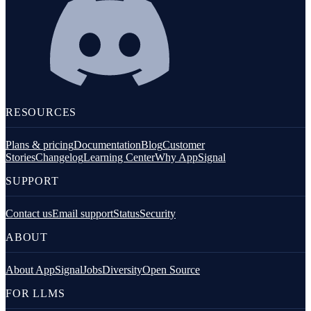
RESOURCES
Plans & pricing
Documentation
Blog
Customer
Stories
Changelog
Learning Center
Why AppSignal
SUPPORT
Contact us
Email support
Status
Security
ABOUT
About AppSignal
Jobs
Diversity
Open Source
FOR LLMS