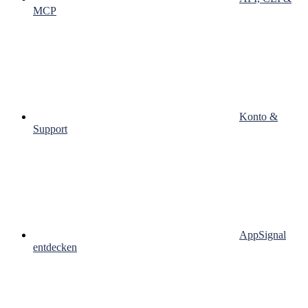
MCP
Konto &
Support
AppSignal
entdecken