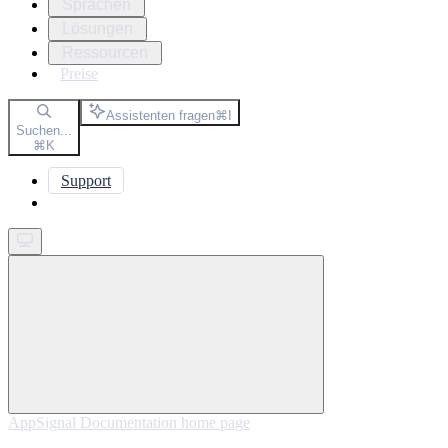
Sprachen
Lösungen
Ressourcen
Preise
Assistenten fragen
⌘
I
Suchen...
⌘
K
Support
Get started
AppSignal Documentation
home page