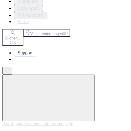
Sprachen
Lösungen
Ressourcen
Preise
Assistenten fragen
⌘
I
Suchen...
⌘
K
Support
Get started
AppSignal Documentation
home page