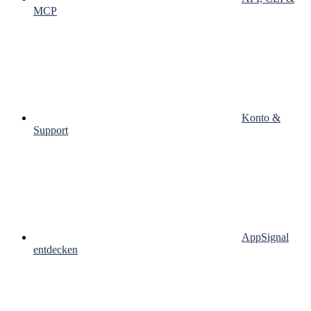
MCP
Konto &
Support
AppSignal
entdecken