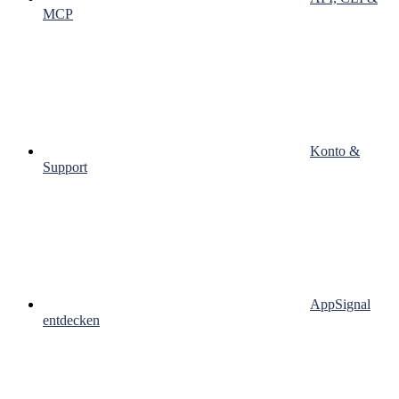
MCP
Konto &
Support
AppSignal
entdecken