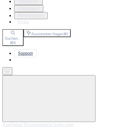
Sprachen
Lösungen
Ressourcen
Preise
Assistenten fragen
⌘
I
Suchen...
⌘
K
Support
Get started
AppSignal Documentation
home page