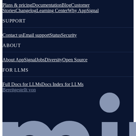
Plans & pricing
Documentation
Blog
Customer
Stories
Changelog
Learning Center
Why AppSignal
SUPPORT
Contact us
Email support
Status
Security
ABOUT
About AppSignal
Jobs
Diversity
Open Source
FOR LLMS
Full Docs for LLMs
Docs Index for LLMs
Bereitgestellt von