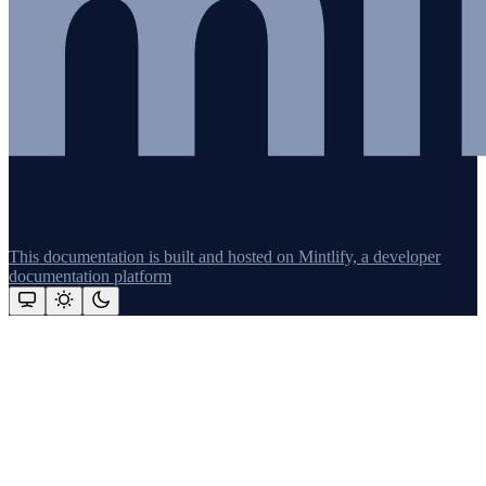
This documentation is built and hosted on Mintlify, a developer
documentation platform
Assistant
Responses
are
generated
using