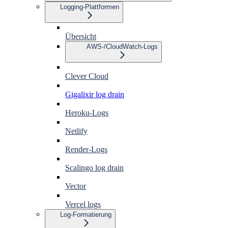
Logging-Plattformen
Übersicht
AWS-/CloudWatch-Logs
Clever Cloud
Gigalixir log drain
Heroku-Logs
Netlify
Render-Logs
Scalingo log drain
Vector
Vercel logs
Log-Formatierung