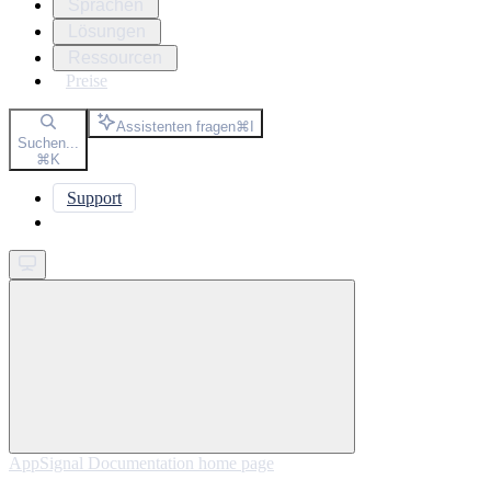
Sprachen
Lösungen
Ressourcen
Preise
Assistenten fragen
⌘
I
Suchen...
⌘
K
Support
Get started
AppSignal Documentation
home page