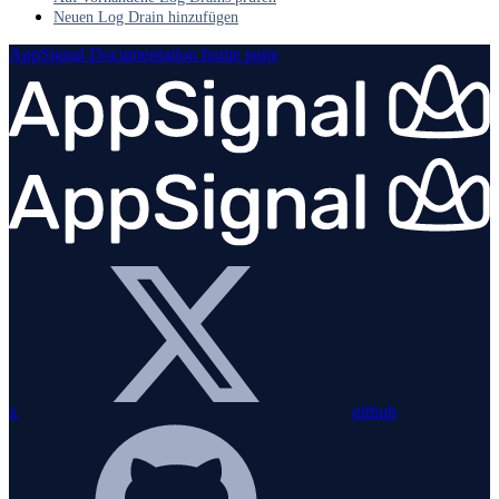
Neuen Log Drain hinzufügen
AppSignal Documentation
home page
x
github