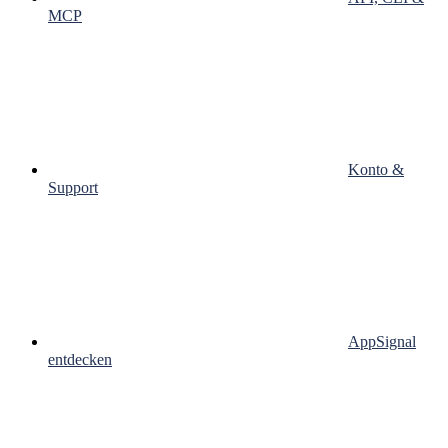
MCP
Konto &
Support
AppSignal
entdecken