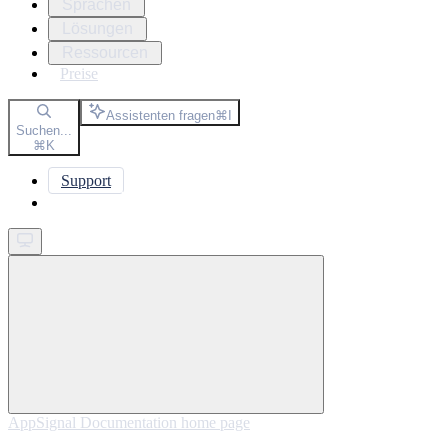
Sprachen
Lösungen
Ressourcen
Preise
Assistenten fragen
⌘
I
Suchen...
⌘
K
Support
Get started
AppSignal Documentation
home page