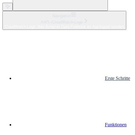
Navigation
AWS-/CloudWatch-Logs
CloudWatch-Logs über Amazon Data Firehose an AppSignal senden
Erste Schritte
Funktionen