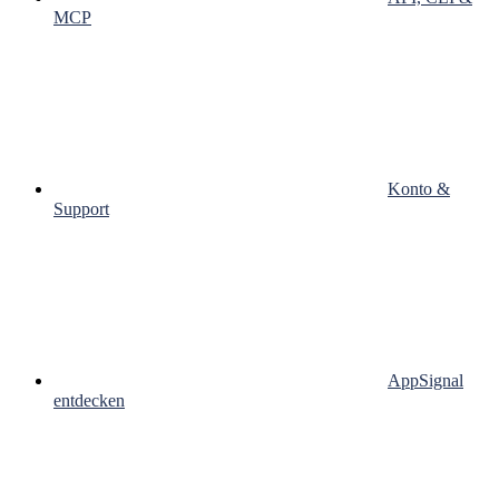
MCP
Konto &
Support
AppSignal
entdecken