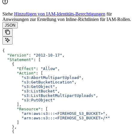
Siehe
Hinzufügen von IAM-Identitäts-Berechtigungen
für
Anweisungen zur Erstellung von Inline-Richtlinien für IAM-Rollen.
JSON
{
  "Version"
: 
"2012-10-17"
,
  "Statement"
: [
    {
      "Effect"
: 
"Allow"
,
      "Action"
: [
        "s3:AbortMultipartUpload"
,
        "s3:GetBucketLocation"
,
        "s3:GetObject"
,
        "s3:ListBucket"
,
        "s3:ListBucketMultipartUploads"
,
        "s3:PutObject"
      ],
      "Resource"
: [
        "arn:aws:s3:::<FIREHOSE_S3_BUCKET>"
,
        "arn:aws:s3:::<FIREHOSE_S3_BUCKET>/*"
      ]
    },
    {