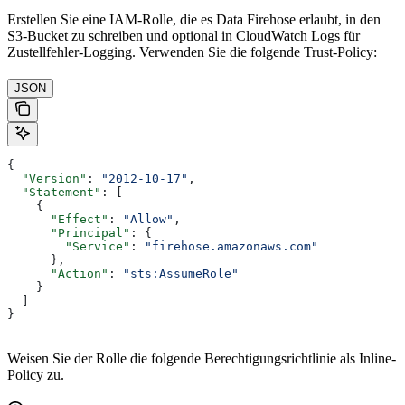
Erstellen Sie eine IAM-Rolle, die es Data Firehose erlaubt, in den
S3-Bucket zu schreiben und optional in CloudWatch Logs für
Zustellfehler-Logging. Verwenden Sie die folgende Trust-Policy:
JSON
{
  "Version"
: 
"2012-10-17"
,
  "Statement"
: [
    {
      "Effect"
: 
"Allow"
,
      "Principal"
: {
        "Service"
: 
"firehose.amazonaws.com"
      },
      "Action"
: 
"sts:AssumeRole"
    }
  ]
}
Weisen Sie der Rolle die folgende Berechtigungsrichtlinie als Inline-
Policy zu.