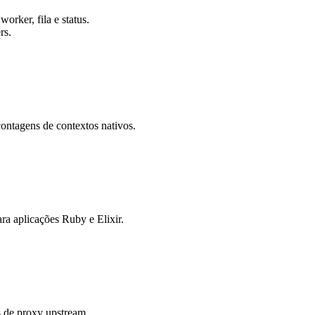
orker, fila e status.
rs.
ntagens de contextos nativos.
a aplicações Ruby e Elixir.
s de proxy upstream.