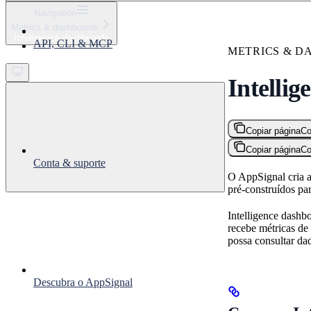
⌘
K
Navigation
Metrics & dashboards
Support
Intelligence dashboards
API, CLI & MCP
Get started
METRICS & D
Intelli
Copiar página
Co
Copiar página
Co
Conta & suporte
O AppSignal cria a
pré-construídos pa
Intelligence dash
recebe métricas de
possa consultar dad
Descubra o AppSignal