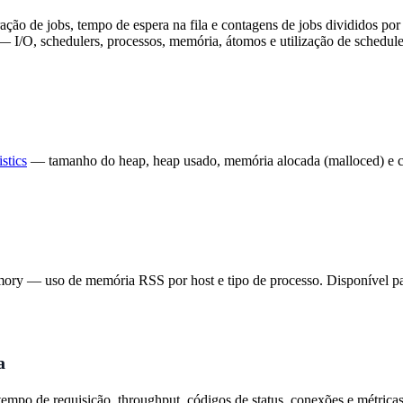
ão de jobs, tempo de espera na fila e contagens de jobs divididos por w
 I/O, schedulers, processos, memória, átomos e utilização de schedule
stics
— tamanho do heap, heap usado, memória alocada (malloced) e co
ry — uso de memória RSS por host e tipo de processo. Disponível par
a
mpo de requisição, throughput, códigos de status, conexões e métrica