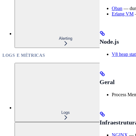
Oban
— duraç
Erlang VM
—
Alerting
Node.js
V8 heap stati
LOGS E MÉTRICAS
Geral
Process Memo
Logs
Infraestrutur
NGINX
— te