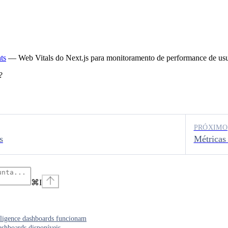
ts
— Web Vitals do Next.js para monitoramento de performance de usuá
?
PRÓXIMO
s
Métricas 
⌘
I
ligence dashboards funcionam
ashboards disponíveis