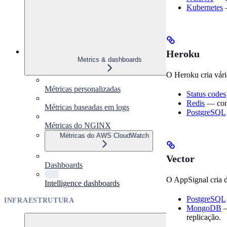
Kubernetes
—
Heroku
Metrics & dashboards
O Heroku cria vári
Métricas personalizadas
Status codes
Redis
— cone
Métricas baseadas em logs
PostgreSQL
Métricas do NGINX
Métricas do AWS CloudWatch
Vector
Dashboards
O AppSignal cria d
Intelligence dashboards
PostgreSQL
INFRAESTRUTURA
MongoDB
—
replicação.