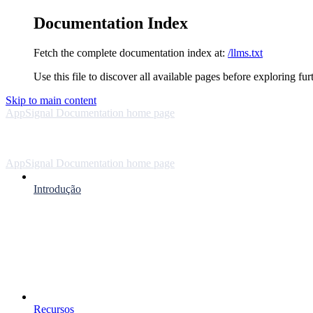
Documentation Index
Fetch the complete documentation index at:
/llms.txt
Use this file to discover all available pages before exploring fur
Skip to main content
AppSignal Documentation
home page
AppSignal Documentation
home page
Introdução
Recursos