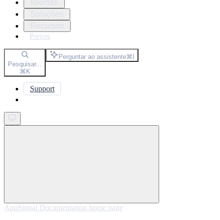
Idiomas
Soluções
Recursos
Preços
Perguntar ao assistente
⌘
I
Pesquisar...
⌘
K
Support
Get started
AppSignal Documentation
home page