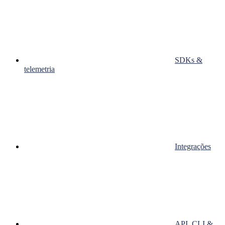
SDKs &
telemetria
Integrações
API, CLI &