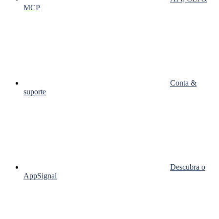
MCP
Conta &
suporte
Descubra o
AppSignal