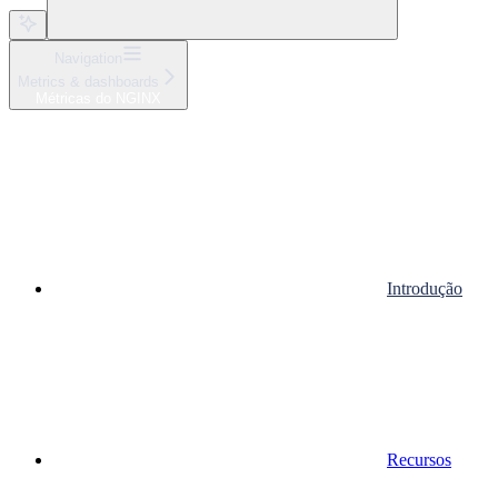
Navigation
Metrics & dashboards
Métricas do NGINX
Introdução
Recursos