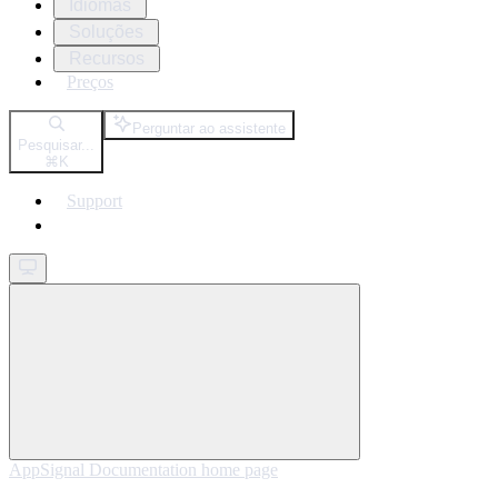
Idiomas
Soluções
Recursos
Preços
Perguntar ao assistente
Pesquisar...
⌘
K
Support
Get started
AppSignal Documentation
home page