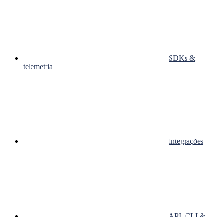
SDKs &
telemetria
Integrações
API, CLI &