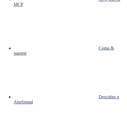
MCP
Conta &
suporte
Descubra o
AppSignal