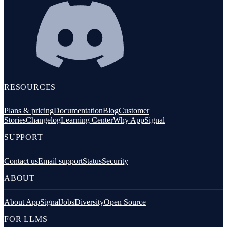
RESOURCES
Plans & pricing
Documentation
Blog
Customer
Stories
Changelog
Learning Center
Why AppSignal
SUPPORT
Contact us
Email support
Status
Security
ABOUT
About AppSignal
Jobs
Diversity
Open Source
FOR LLMS