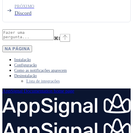
PRÓXIMO
Discord
⌘
I
NA PÁGINA
Instalação
Configuração
Como as notificações aparecem
Desinstalação
Lista de integrações
AppSignal Documentation
home page