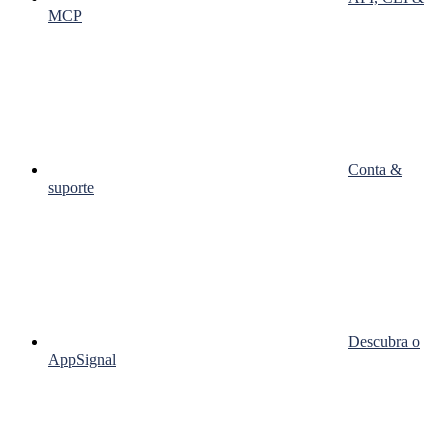
MCP
Conta &
suporte
Descubra o
AppSignal