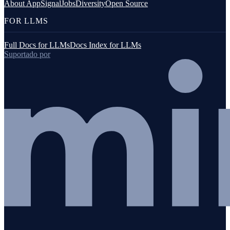
About AppSignal
Jobs
Diversity
Open Source
FOR LLMS
Full Docs for LLMs
Docs Index for LLMs
Suportado por