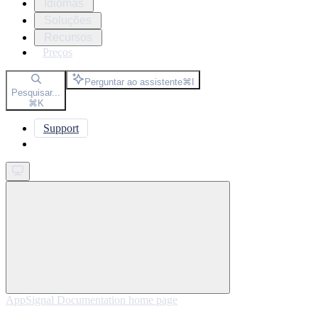
Idiomas
Soluções
Recursos
Preços
Perguntar ao assistente
⌘
I
Pesquisar...
⌘
K
Support
Get started
AppSignal Documentation
home page