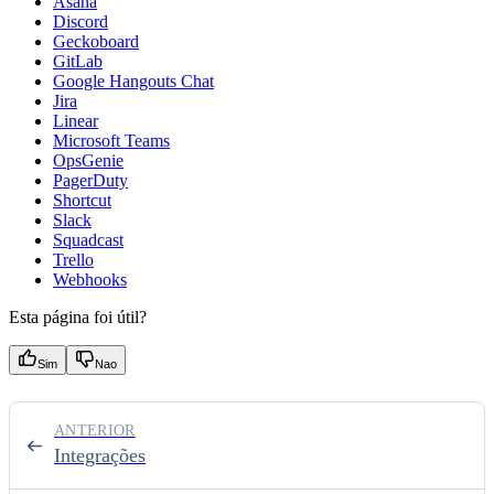
Asana
Discord
Geckoboard
GitLab
Google Hangouts Chat
Jira
Linear
Microsoft Teams
OpsGenie
PagerDuty
Shortcut
Slack
Squadcast
Trello
Webhooks
Esta página foi útil?
Sim
Nao
ANTERIOR
Integrações