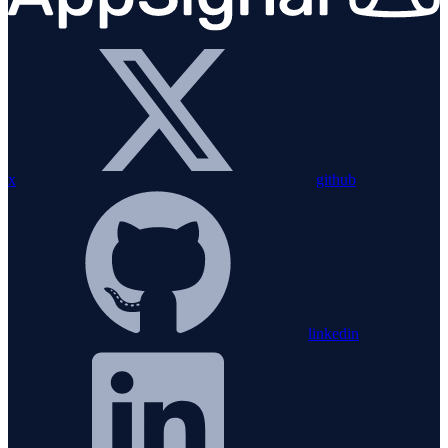
x
github
linkedin