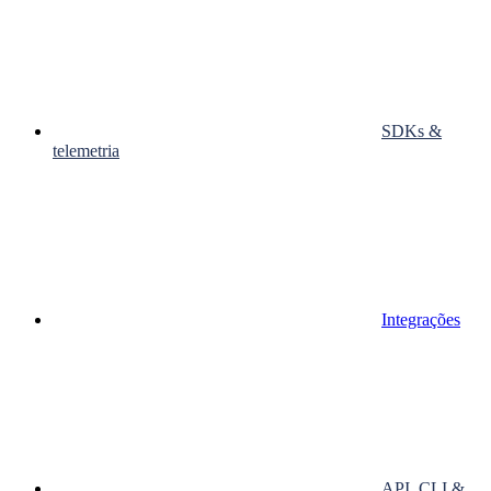
SDKs &
telemetria
Integrações
API, CLI &