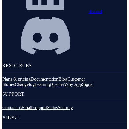
discord
RESOURCES
Plans & pricing
Documentation
Blog
Customer
Stories
Changelog
Learning Center
Why AppSignal
SUPPORT
Contact us
Email support
Status
Security
ABOUT