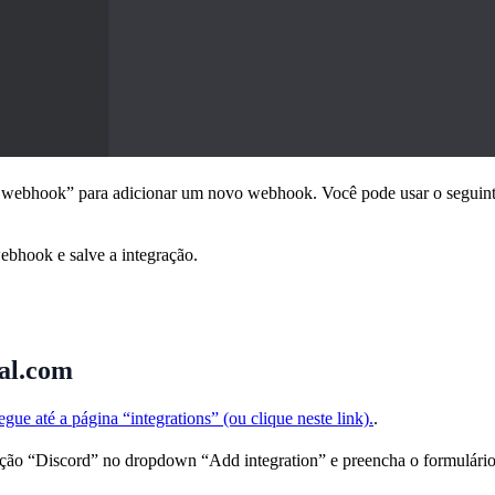
 webhook” para adicionar um novo webhook. Você pode usar o seguint
bhook e salve a integração.
al.com
ue até a página “integrations” (ou clique neste link).
.
ação “Discord” no dropdown “Add integration” e preencha o formulário