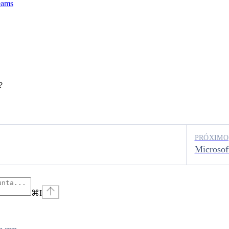
eams
?
PRÓXIMO
Microsof
⌘
I