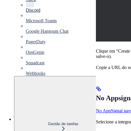
Discord
Microsoft Teams
Google Hangouts Chat
PagerDuty
Clique em “Create
OpsGenie
salve-o).
Squadcast
Copie a URL do we
Webhooks
No Appsign
No AppSignal naveg
Selecione a integr
Gestão de tarefas