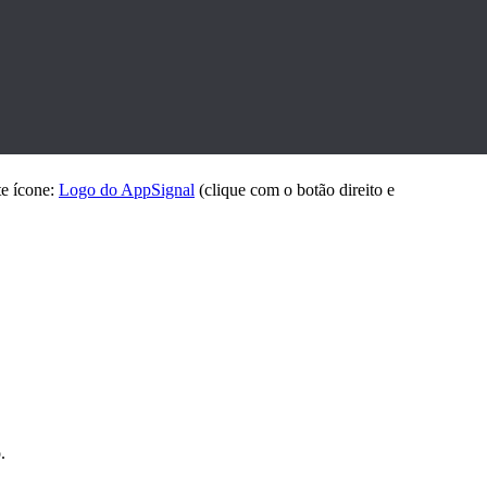
e ícone:
Logo do AppSignal
(clique com o botão direito e
.