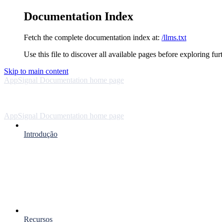
Documentation Index
Fetch the complete documentation index at:
/llms.txt
Use this file to discover all available pages before exploring fur
Skip to main content
AppSignal Documentation
home page
AppSignal Documentation
home page
Introdução
Recursos