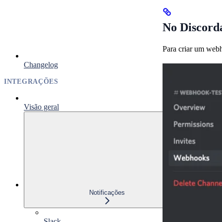
No Discord
Para criar um webh
Changelog
INTEGRAÇÕES
Visão geral
Notificações
Slack