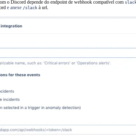
com o Discord depende do endpoint de webhook compatível com
slac
cord
e anexe
à url.
/slack