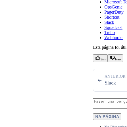
Microsoft T
OpsGenie
PagerDuty
Shortcut
Slack
Squadcast
Trello
Webhooks
Esta página foi útil
Sim
Nao
ANTERIOR
Slack
NA PÁGINA