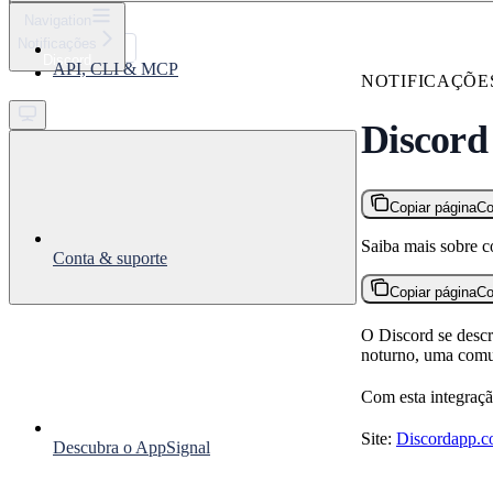
⌘
K
Navigation
Notificações
Support
Discord
API, CLI & MCP
Get started
NOTIFICAÇÕE
Discord
Copiar página
Co
Saiba mais sobre c
Conta & suporte
Copiar página
Co
O Discord se descr
noturno, uma comu
Com esta integraçã
Site:
Discordapp.
Descubra o AppSignal