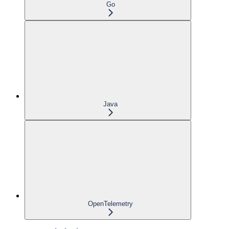
Go
Java
OpenTelemetry