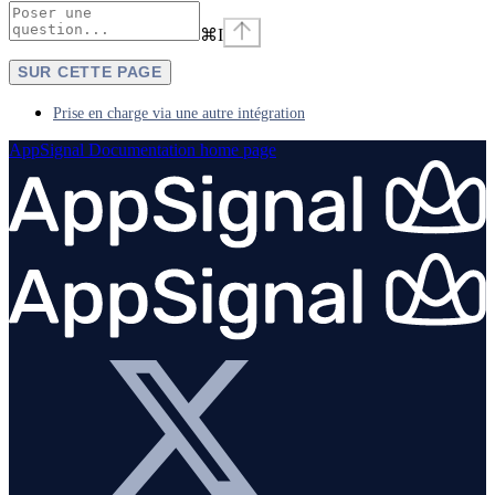
⌘
I
SUR CETTE PAGE
Prise en charge via une autre intégration
AppSignal Documentation
home page