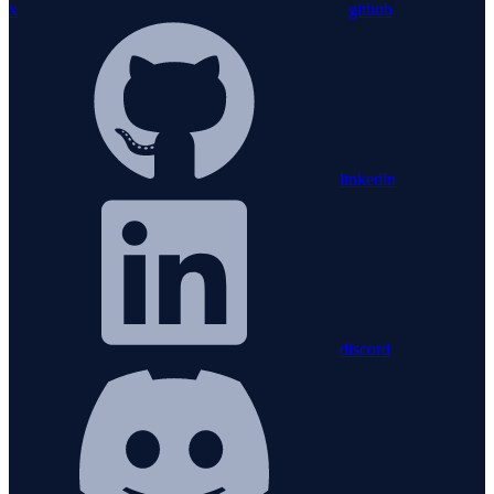
x
github
linkedin
discord