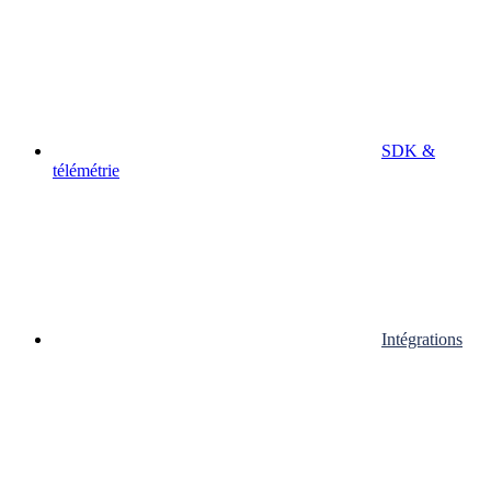
SDK &
télémétrie
Intégrations