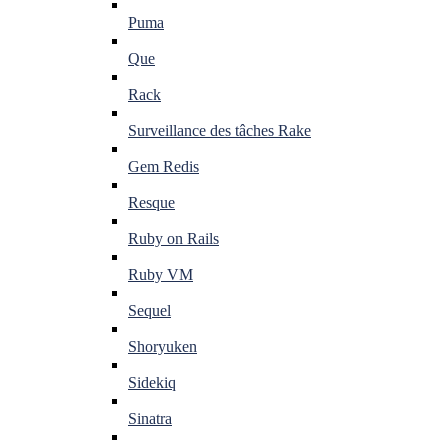
Puma
Que
Rack
Surveillance des tâches Rake
Gem Redis
Resque
Ruby on Rails
Ruby VM
Sequel
Shoryuken
Sidekiq
Sinatra