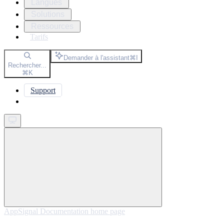
Langues
Solutions
Ressources
Tarifs
Demander à l'assistant
⌘
I
Rechercher...
⌘
K
Support
Get started
AppSignal Documentation
home page