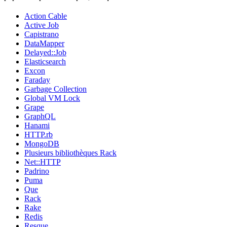
Action Cable
Active Job
Capistrano
DataMapper
Delayed::Job
Elasticsearch
Excon
Faraday
Garbage Collection
Global VM Lock
Grape
GraphQL
Hanami
HTTP.rb
MongoDB
Plusieurs bibliothèques Rack
Net::HTTP
Padrino
Puma
Que
Rack
Rake
Redis
Resque