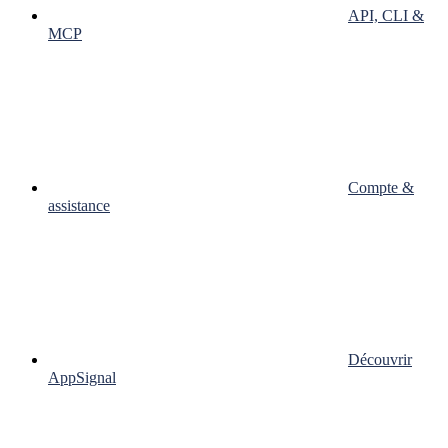
API, CLI &
MCP
Compte &
assistance
Découvrir
AppSignal