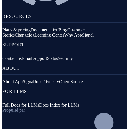
RESOURCES
Plans & pricing
Documentation
Blog
Customer
Stories
Changelog
Learning Center
Why AppSignal
SUPPORT
Contact us
Email support
Status
Security
ABOUT
About AppSignal
Jobs
Diversity
Open Source
FOR LLMS
Full Docs for LLMs
Docs Index for LLMs
Propulsé par