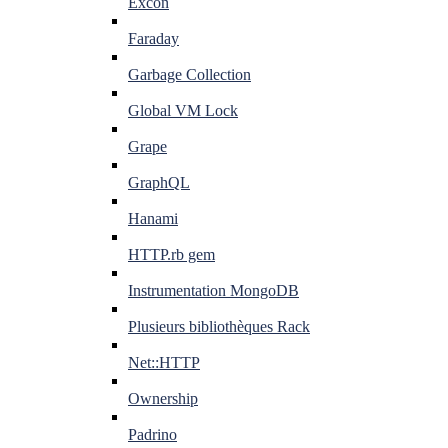
Excon
Faraday
Garbage Collection
Global VM Lock
Grape
GraphQL
Hanami
HTTP.rb gem
Instrumentation MongoDB
Plusieurs bibliothèques Rack
Net::HTTP
Ownership
Padrino