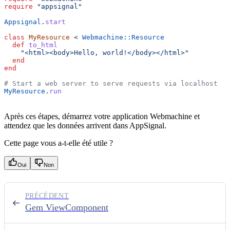
require
 "appsignal"
Appsignal
.
start
class
 MyResource
 < 
Webmachine::Resource
  def
 to_html
    "<html><body>Hello, world!</body></html>"
  end
end
# Start a web server to serve requests via localhost
MyResource
.
run
Après ces étapes, démarrez votre application Webmachine et
attendez que les données arrivent dans AppSignal.
Cette page vous a-t-elle été utile ?
Oui
Non
PRÉCÉDENT
Gem ViewComponent