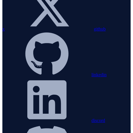
x
github
linkedin
discord