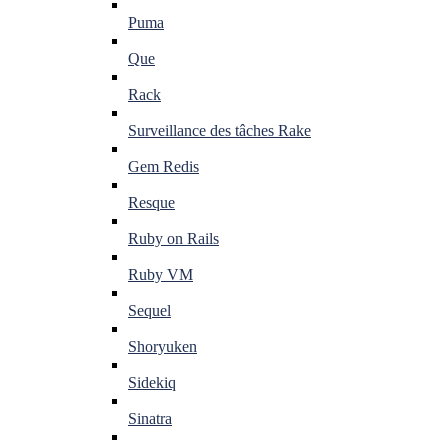
Puma
Que
Rack
Surveillance des tâches Rake
Gem Redis
Resque
Ruby on Rails
Ruby VM
Sequel
Shoryuken
Sidekiq
Sinatra