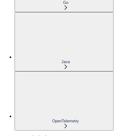
Go
Java
OpenTelemetry