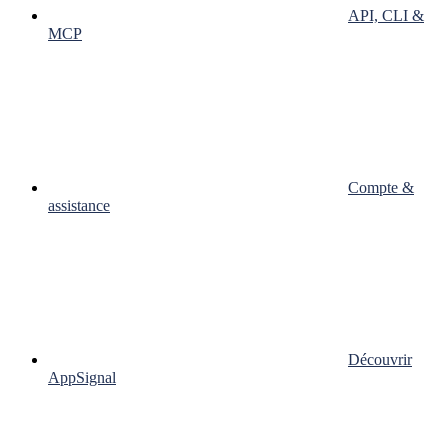
API, CLI &
MCP
Compte &
assistance
Découvrir
AppSignal