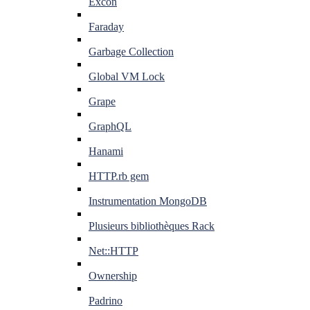
Excon
Faraday
Garbage Collection
Global VM Lock
Grape
GraphQL
Hanami
HTTP.rb gem
Instrumentation MongoDB
Plusieurs bibliothèques Rack
Net::HTTP
Ownership
Padrino