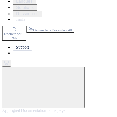
Langues
Solutions
Ressources
Tarifs
Demander à l'assistant
⌘
I
Rechercher...
⌘
K
Support
Get started
AppSignal Documentation
home page