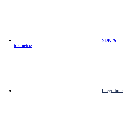
SDK &
télémétrie
Intégrations