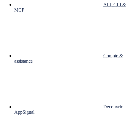
API, CLI &
MCP
Compte &
assistance
Découvrir
AppSignal