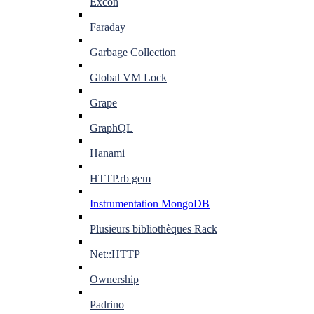
Excon
Faraday
Garbage Collection
Global VM Lock
Grape
GraphQL
Hanami
HTTP.rb gem
Instrumentation MongoDB
Plusieurs bibliothèques Rack
Net::HTTP
Ownership
Padrino