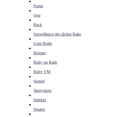
Puma
Que
Rack
Surveillance des tâches Rake
Gem Redis
Resque
Ruby on Rails
Ruby VM
Sequel
Shoryuken
Sidekiq
Sinatra