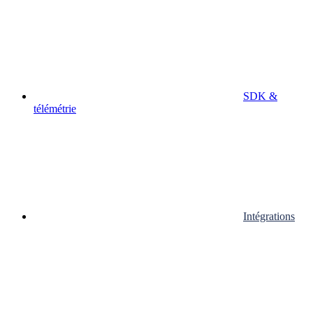
SDK &
télémétrie
Intégrations