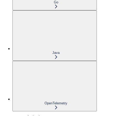
Go
Java
OpenTelemetry