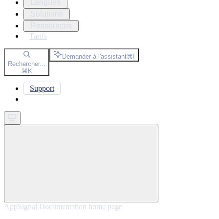
Langues
Solutions
Ressources
Tarifs
Demander à l'assistant
⌘
I
Rechercher...
⌘
K
Support
Get started
AppSignal Documentation
home page