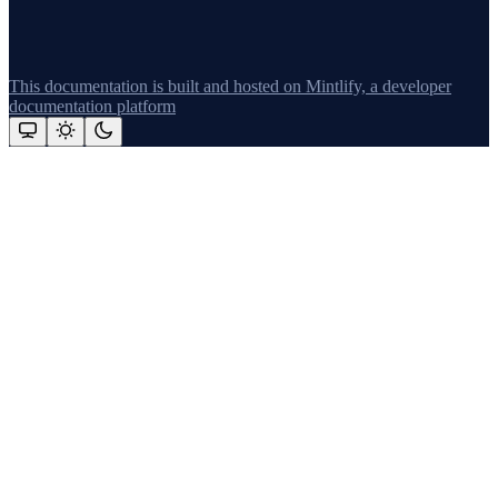
This documentation is built and hosted on Mintlify, a developer
documentation platform
Assistant
Responses
are
generated
using
AI
and
may
contain
mistakes.
Suggestions