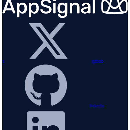
x
github
linkedin