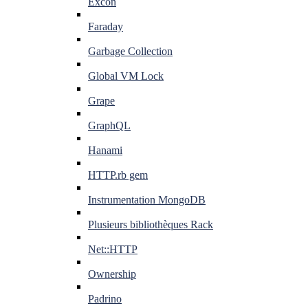
Excon
Faraday
Garbage Collection
Global VM Lock
Grape
GraphQL
Hanami
HTTP.rb gem
Instrumentation MongoDB
Plusieurs bibliothèques Rack
Net::HTTP
Ownership
Padrino