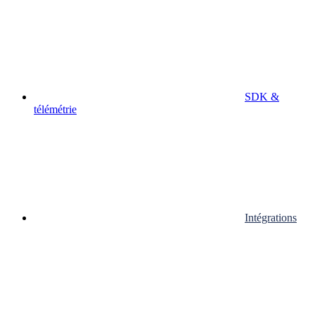
SDK &
télémétrie
Intégrations