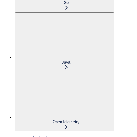
Go
Java
OpenTelemetry