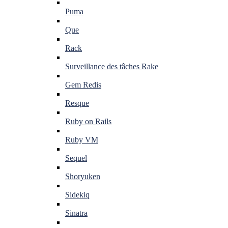
Puma
Que
Rack
Surveillance des tâches Rake
Gem Redis
Resque
Ruby on Rails
Ruby VM
Sequel
Shoryuken
Sidekiq
Sinatra