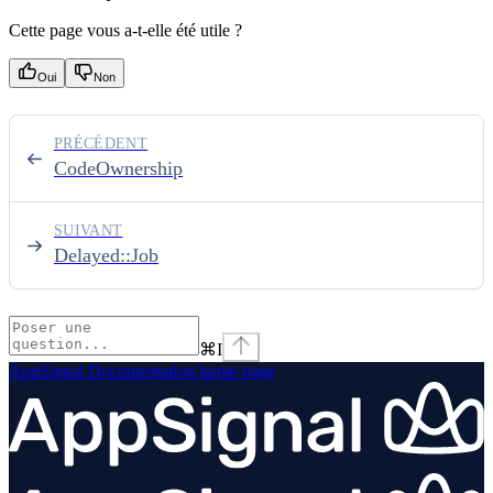
Cette page vous a-t-elle été utile ?
Oui
Non
PRÉCÉDENT
CodeOwnership
SUIVANT
Delayed::Job
⌘
I
AppSignal Documentation
home page