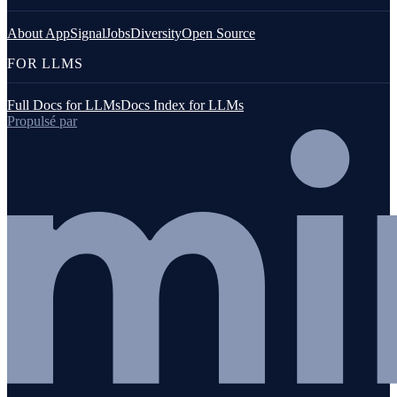
About AppSignal
Jobs
Diversity
Open Source
FOR LLMS
Full Docs for LLMs
Docs Index for LLMs
Propulsé par