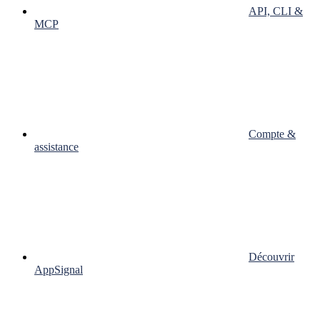
API, CLI &
MCP
Compte &
assistance
Découvrir
AppSignal