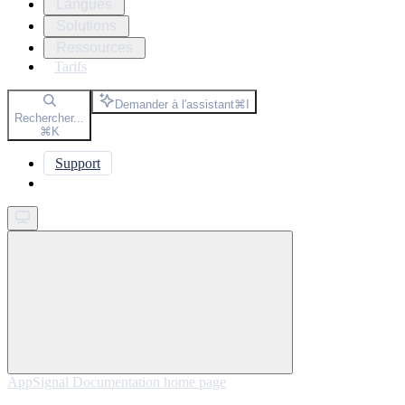
Langues
Solutions
Ressources
Tarifs
Demander à l'assistant
⌘
I
Rechercher...
⌘
K
Support
Get started
AppSignal Documentation
home page