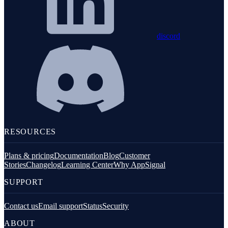
discord
RESOURCES
Plans & pricing
Documentation
Blog
Customer
Stories
Changelog
Learning Center
Why AppSignal
SUPPORT
Contact us
Email support
Status
Security
ABOUT