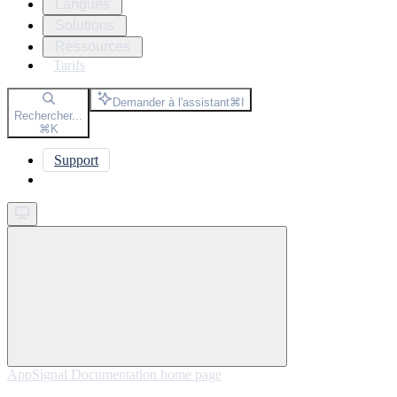
Langues
Solutions
Ressources
Tarifs
Demander à l'assistant
⌘
I
Rechercher...
⌘
K
Support
Get started
AppSignal Documentation
home page