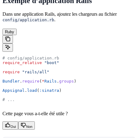
Exemple d’application Rails
Dans une application Rails, ajoutez les chargeurs au fichier
.
config/application.rb
Ruby
# config/application.rb
require_relative
 "boot"
require
 "rails/all"
Bundler
.
require
(
*
Rails
.
groups
)
Appsignal
.
load
(
:sinatra
)
# ...
Cette page vous a-t-elle été utile ?
Oui
Non