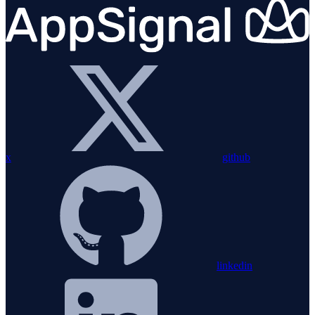
x
github
linkedin