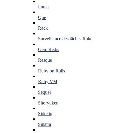
Puma
Que
Rack
Surveillance des tâches Rake
Gem Redis
Resque
Ruby on Rails
Ruby VM
Sequel
Shoryuken
Sidekiq
Sinatra