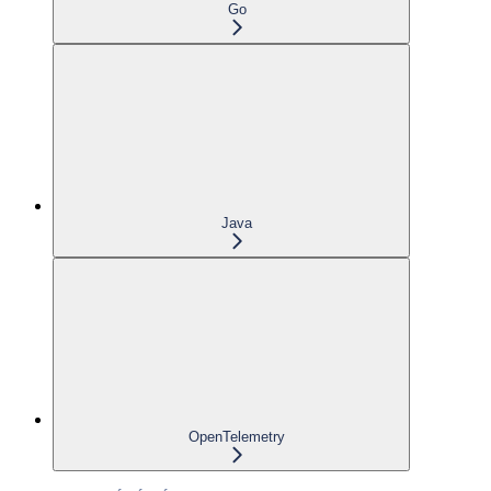
Go
Java
OpenTelemetry