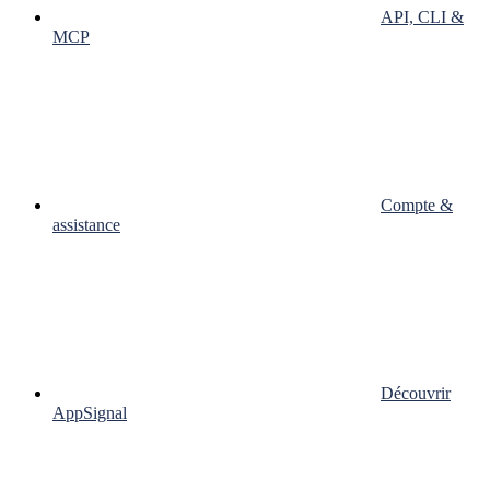
API, CLI &
MCP
Compte &
assistance
Découvrir
AppSignal