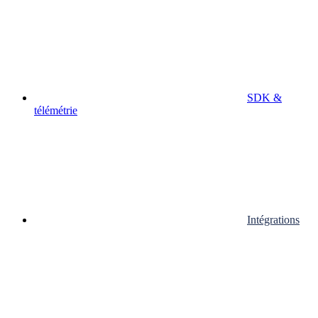
SDK &
télémétrie
Intégrations