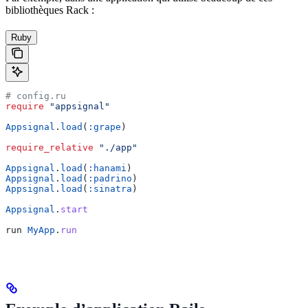
bibliothèques Rack :
Ruby
# config.ru
require
 "appsignal"
Appsignal
.
load
(
:grape
)
require_relative
 "./app"
Appsignal
.
load
(
:hanami
)
Appsignal
.
load
(
:padrino
)
Appsignal
.
load
(
:sinatra
)
Appsignal
.
start
run 
MyApp
.
run