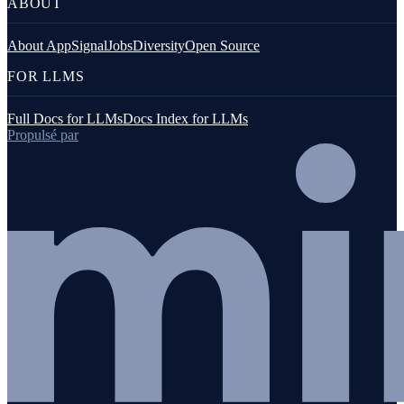
ABOUT
About AppSignal
Jobs
Diversity
Open Source
FOR LLMS
Full Docs for LLMs
Docs Index for LLMs
Propulsé par