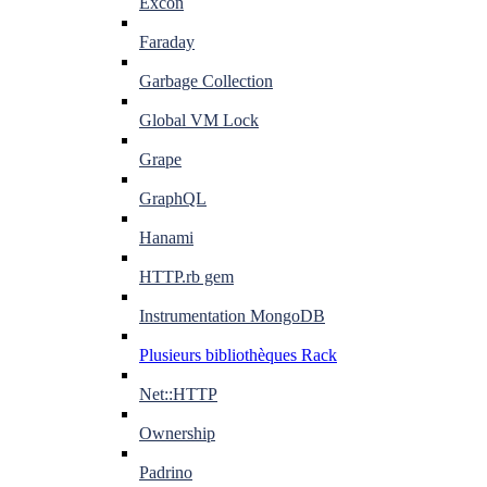
Excon
Faraday
Garbage Collection
Global VM Lock
Grape
GraphQL
Hanami
HTTP.rb gem
Instrumentation MongoDB
Plusieurs bibliothèques Rack
Net::HTTP
Ownership
Padrino