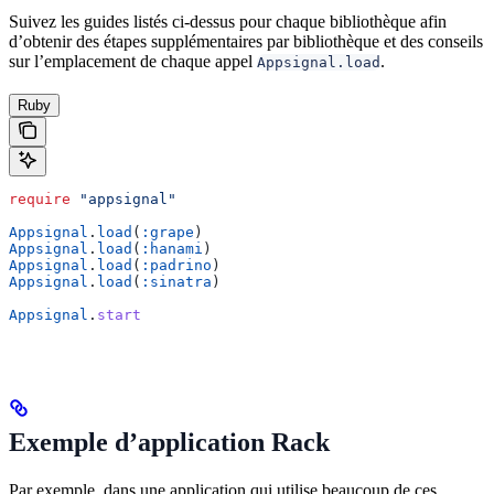
Suivez les guides listés ci-dessus pour chaque bibliothèque afin
d’obtenir des étapes supplémentaires par bibliothèque et des conseils
sur l’emplacement de chaque appel
.
Appsignal.load
Ruby
require
 "appsignal"
Appsignal
.
load
(
:grape
)
Appsignal
.
load
(
:hanami
)
Appsignal
.
load
(
:padrino
)
Appsignal
.
load
(
:sinatra
)
Appsignal
.
start
Exemple d’application Rack
Par exemple, dans une application qui utilise beaucoup de ces