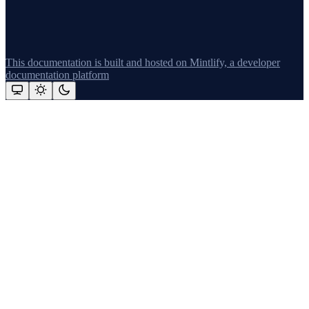
This documentation is built and hosted on Mintlify, a developer
documentation platform
Assistant
Responses
are
generated
using
AI
and
may
contain
mistakes.
Suggestions