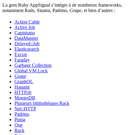
La gem Ruby AppSignal s’intègre à de nombreux frameworks,
notamment Rails, Sinatra, Padrino, Grape, et bien d’autres :
Action Cable
Active Job
Capistrano
DataMapper
Delayed::Job
Elasticsearch
Excon
Faraday
Garbage Collection
Global VM Lock
Grape
GraphQL
Hanami
HTTP.rb
MongoDB
Plusieurs bibliothèques Rack
Net::HTTP
Padrino
Puma
Que
Rack