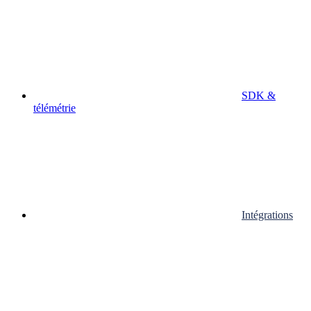
SDK &
télémétrie
Intégrations