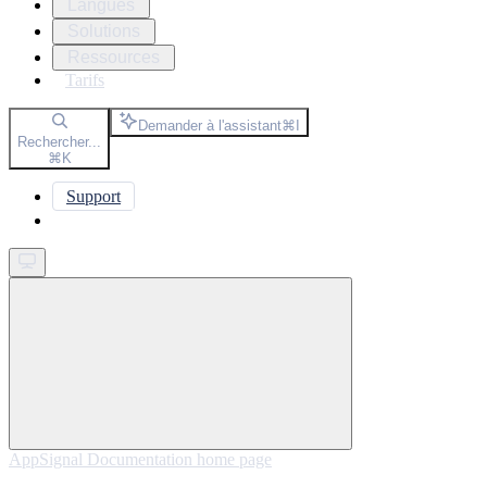
Langues
Solutions
Ressources
Tarifs
Demander à l'assistant
⌘
I
Rechercher...
⌘
K
Support
Get started
AppSignal Documentation
home page