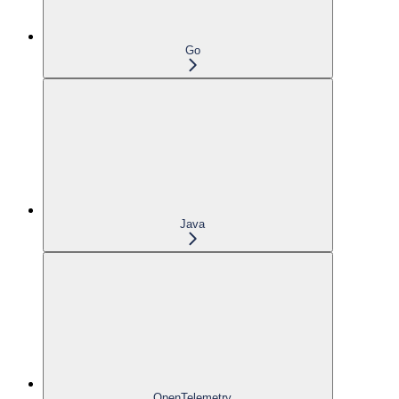
Go
Java
OpenTelemetry