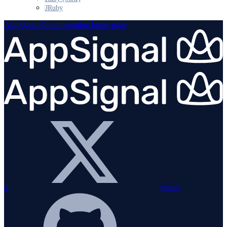
JRuby
AppSignal Documentation
home page
x
github