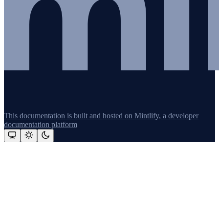
This documentation is built and hosted on Mintlify, a developer
documentation platform
Assistant
Responses
are
generated
using