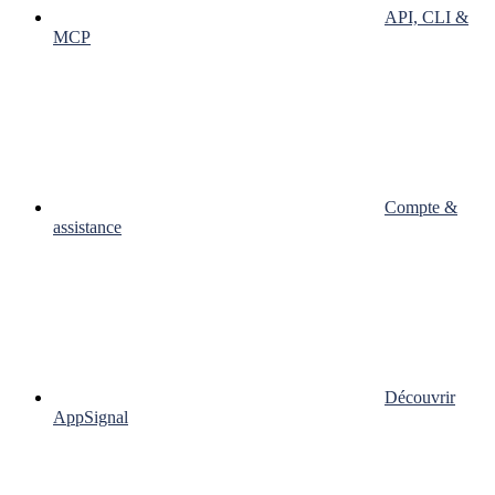
API, CLI &
MCP
Compte &
assistance
Découvrir
AppSignal