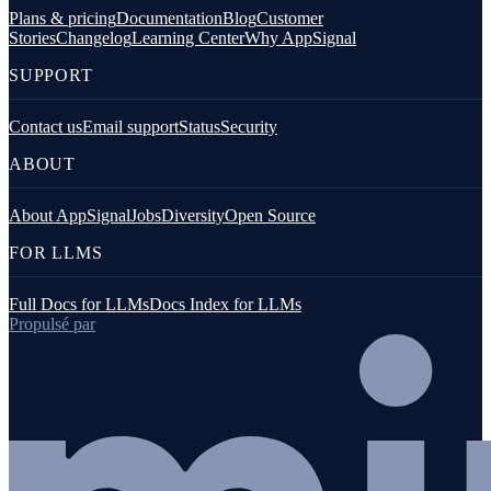
Plans & pricing
Documentation
Blog
Customer
Stories
Changelog
Learning Center
Why AppSignal
SUPPORT
Contact us
Email support
Status
Security
ABOUT
About AppSignal
Jobs
Diversity
Open Source
FOR LLMS
Full Docs for LLMs
Docs Index for LLMs
Propulsé par