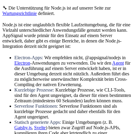
🔧 Die Unterstützung für Node.js ist auf unserer Seite zur
Wartungsrichtlinie
definiert.
Node.js ist eine unglaublich flexible Laufzeitumgebung, die für eine
Vielzahl unterschiedlicher Anwendungsfälle genutzt werden kann.
AppSignal wurde primär für den Einsatz auf einem Server
entwickelt, daher gibt es einige Bereiche, in denen die Node.js-
Integration derzeit nicht geeignet ist:
Electron-Apps:
Wir empfehlen nicht, @appsignal/nodejs in
Electron
-Anwendungen zu verwenden. Da wir den
Agent
für
die Ausführung auf einem Server entwickelt haben, ist er in
dieser Umgebung derzeit nicht nützlich. Außerdem führt dies
zu möglicherweise unerwünschter Komplexität beim Cross-
Compiling der nativen Erweiterung.
Kurzlebige Prozesse:
Kurzlebige Prozesse, wie CLI-Tools,
sind für den Agent ungeeignet, da dieser für einen bestimmten
Zeitraum (mindestens 60 Sekunden) laufen können muss.
Serverlose Funktionen:
Serverlose Funktionen sind als
kurzlebige Prozesse gedacht und daher ebenfalls für den
Agent ungeeignet.
Statisch generierte Apps:
Einige Umgebungen (z. B.
Gatsby.js
,
Svelte
) bieten zwar Zugriff auf Node.js-APIs,
kompilieren ihren Code aber letztendlich zu einer