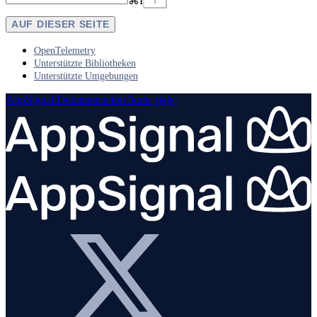
⌘
I
AUF DIESER SEITE
OpenTelemetry
Unterstützte Bibliotheken
Unterstützte Umgebungen
AppSignal Documentation
home page