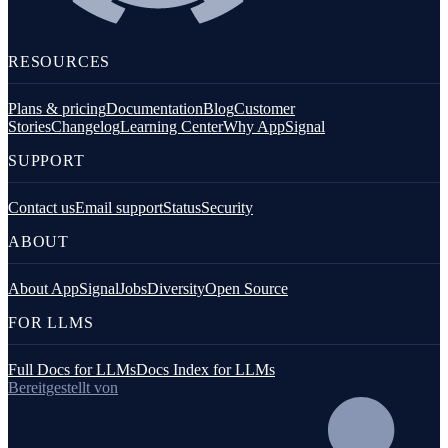
RESOURCES
Plans & pricing
Documentation
Blog
Customer
Stories
Changelog
Learning Center
Why AppSignal
SUPPORT
Contact us
Email support
Status
Security
ABOUT
About AppSignal
Jobs
Diversity
Open Source
FOR LLMS
Full Docs for LLMs
Docs Index for LLMs
Bereitgestellt von