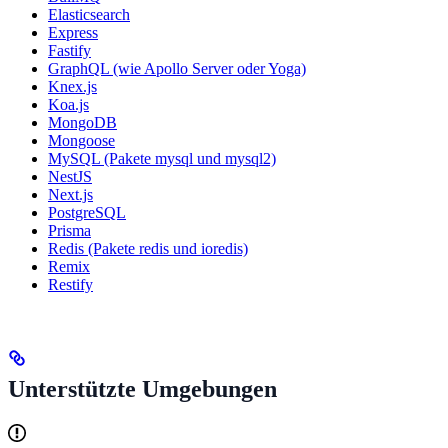
Elasticsearch
Express
Fastify
GraphQL (wie Apollo Server oder Yoga)
Knex.js
Koa.js
MongoDB
Mongoose
MySQL (Pakete mysql und mysql2)
NestJS
Next.js
PostgreSQL
Prisma
Redis (Pakete redis und ioredis)
Remix
Restify
Unterstützte Umgebungen