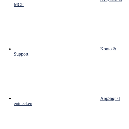
MCP
Konto &
Support
AppSignal
entdecken