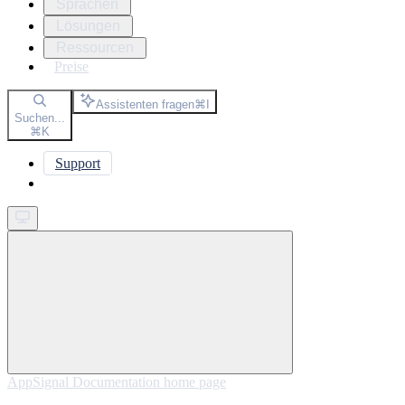
Sprachen
Lösungen
Ressourcen
Preise
Assistenten fragen
⌘
I
Suchen...
⌘
K
Support
Get started
AppSignal Documentation
home page