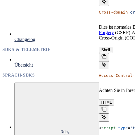
Cross-domain
 or
Dies ist normales 
Forgery
(CSRF)-Ang
Cross-Origin (CO
Changelog
SDKS & TELEMETRIE
Shell
Übersicht
SPRACH-SDKS
Access-Control-
Achten Sie in Ihre
HTML
<
script
 type
=
"t
Ruby