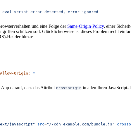
 eval
 script
 error
 detected,
 error
 ignored
Browserverhalten und eine Folge der
Same-Origin-Policy
, einer Sicher
riffen schützen soll. Glücklicherweise ist dieses Problem recht einf
RS)-Header hinzu:
Allow-Origin:
 *
r App darauf, dass das Attribut
in allen Ihren JavaScript-
crossorigin
ext/javascript"
 src
=
"//cdn.example.com/bundle.js"
 crosso