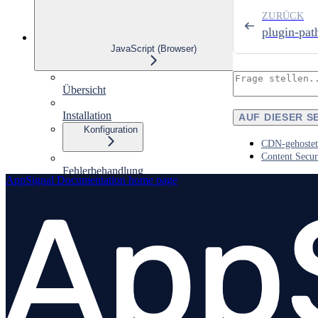
ZURÜCK
plugin-pat
JavaScript (Browser)
Übersicht
Installation
AUF DIESER S
Konfiguration
CDN-gehostet
Content Secur
Fehlerbehandlung
AppSignal Documentation
home page
Einen Span erstellen und verwenden
Hooks
Breadcrumbs
Sourcemaps
Integrationen
Plugins