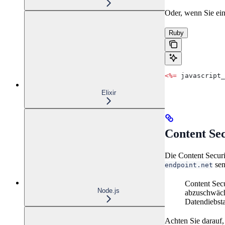
Oder, wenn Sie ei
Ruby
<%=
 javascript_
Elixir
Content Sec
Die Content Secur
sen
endpoint.net
Content Secu
Node.js
abzuschwäche
Datendiebsta
Achten Sie darauf