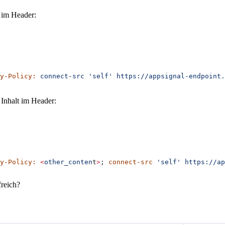
 im Header:
y-Policy:
 connect-src
 'self'
 https://appsignal-endpoint.
Inhalt im Header:
y-Policy:
 <
other_conten
t
>
; 
connect-src
 'self'
 https://ap
freich?