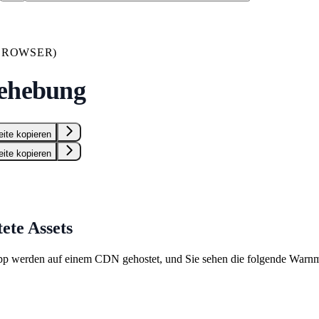
BROWSER)
ehebung
eite kopieren
eite kopieren
ete Assets
App werden auf einem CDN gehostet, und Sie sehen die folgende Warn