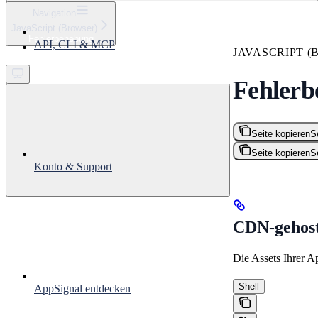
⌘
K
Navigation
JavaScript (Browser)
Support
Fehlerbehebung
API, CLI & MCP
Get started
JAVASCRIPT (
Fehlerb
Seite kopieren
S
Seite kopieren
S
Konto & Support
CDN-gehost
Die Assets Ihrer 
Shell
AppSignal entdecken