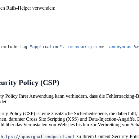
nen Rails-Helper verwenden:
include_tag 
"application"
, 
:crossorigin
 => 
:anonymous
 %>
urity Policy (CSP)
ity Policy Ihrer Anwendung kann verhindern, dass die Fehlertracking-
det.
rity Policy (CSP) ist eine zusätzliche Sicherheitsebene, die dabei hilf
n, darunter Cross Site Scripting (XSS) und Data-Injection-Angriffe. D
hl über das Verunstalten von Websites bis hin zur Verbreitung von Sch
,
zu Ihrem Content-Security-Poli
https://appsignal-endpoint.net