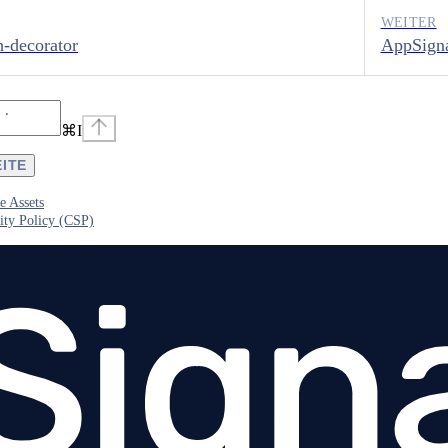
WEITER
h-decorator
AppSigna
⌘
I
EITE
e Assets
ity Policy (CSP)