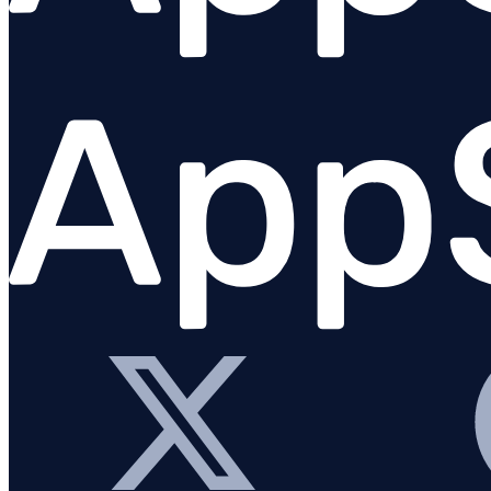
Fehlerbehebung
Go
Java