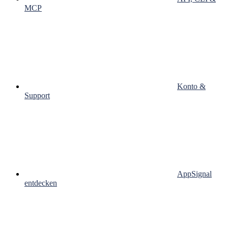
MCP
Konto &
Support
AppSignal
entdecken