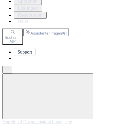
Sprachen
Lösungen
Ressourcen
Preise
Assistenten fragen
⌘
I
Suchen...
⌘
K
Support
Get started
AppSignal Documentation
home page