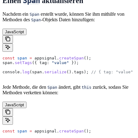
Span
Einen
aktualisieren
Nachdem ein
erstellt wurde, können Sie ihm mithilfe von
Span
Methoden des
-Objekts Daten hinzufügen:
Span
JavaScript
const
 span
 =
 appsignal
.
createSpan
();
span
.
setTags
({ 
tag:
 "value"
 });
console
.
log
(
span
.
serialize
().
tags
); 
// { tag: "value" }
Jede Methode, die den
ändert, gibt
zurück, sodass Sie
Span
this
Methoden verketten können:
JavaScript
const
 span
 =
 appsignal
.
createSpan
();