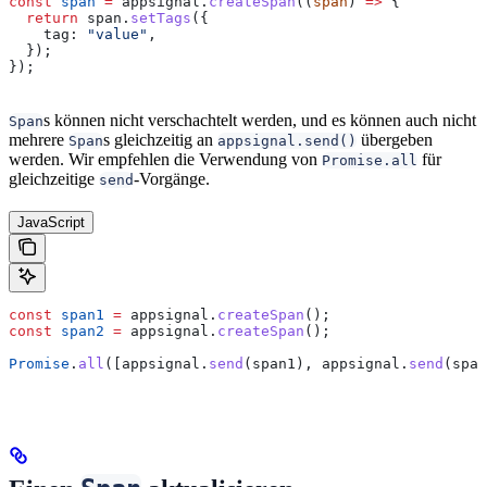
const
 span
 =
 appsignal
.
createSpan
((
span
) 
=>
 {
  return
 span
.
setTags
({
    tag:
 "value"
,
  });
});
s können nicht verschachtelt werden, und es können auch nicht
Span
mehrere
s gleichzeitig an
übergeben
Span
appsignal.send()
werden. Wir empfehlen die Verwendung von
für
Promise.all
gleichzeitige
-Vorgänge.
send
JavaScript
const
 span1
 =
 appsignal
.
createSpan
();
const
 span2
 =
 appsignal
.
createSpan
();
Promise
.
all
([
appsignal
.
send
(
span1
), 
appsignal
.
send
(
span