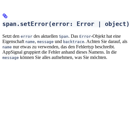
span.setError(error: Error | object)
Setzt den
des aktuellen
. Das
-Objekt hat eine
error
Span
Error
Eigenschaft
,
und
. Achten Sie darauf, als
name
message
backtrace
nur etwas zu verwenden, das den Fehlertyp beschreibt.
name
AppSignal gruppiert die Fehler anhand dieses Namens. In die
können Sie alles aufnehmen, was Sie möchten.
message
Wenn ein
-Objekt an die Methode
übergeben wird,
Error
setError
wird die
-Eigenschaft normalisiert und in ein Array von
stack
Strings transformiert, wobei jeder String eine Zeile im Stacktrace
darstellt. Für Konsistenz mit unseren anderen Integrationen wird
in
umbenannt.
stack
backtrace
span.setTags(tags: object)
Fügt dem aktuellen
hinzu. Die aktuellen
werden
Span
tags
tags