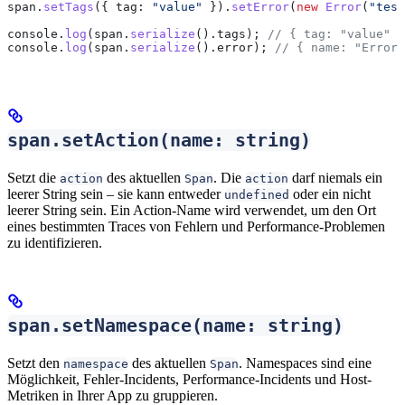
span
.
setTags
({ 
tag:
 "value"
 }).
setError
(
new
 Error
(
"test
console
.
log
(
span
.
serialize
().
tags
); 
// { tag: "value" }
console
.
log
(
span
.
serialize
().
error
); 
// { name: "Error"
span.setAction(name: string)
Setzt die
des aktuellen
. Die
darf niemals ein
action
Span
action
leerer String sein – sie kann entweder
oder ein nicht
undefined
leerer String sein. Ein Action-Name wird verwendet, um den Ort
eines bestimmten Traces von Fehlern und Performance-Problemen
zu identifizieren.
span.setNamespace(name: string)
Setzt den
des aktuellen
. Namespaces sind eine
namespace
Span
Möglichkeit, Fehler-Incidents, Performance-Incidents und Host-
Metriken in Ihrer App zu gruppieren.