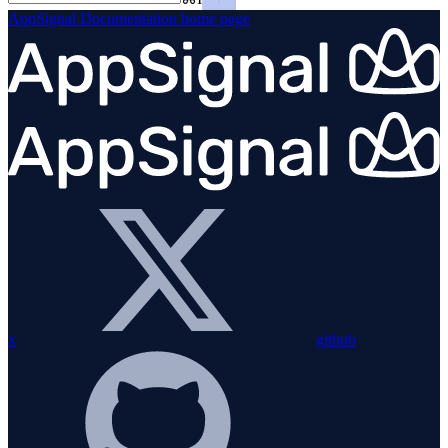
AppSignal Documentation
home page
x
github