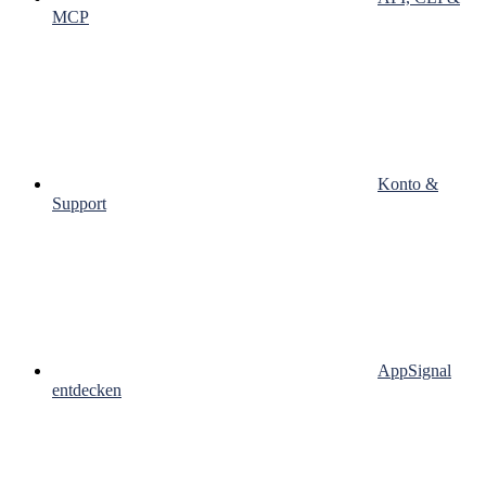
MCP
Konto &
Support
AppSignal
entdecken