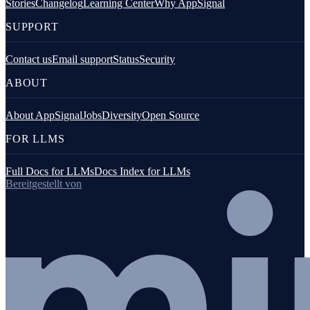
Stories
Changelog
Learning Center
Why AppSignal
SUPPORT
Contact us
Email support
Status
Security
ABOUT
About AppSignal
Jobs
Diversity
Open Source
FOR LLMS
Full Docs for LLMs
Docs Index for LLMs
Bereitgestellt von