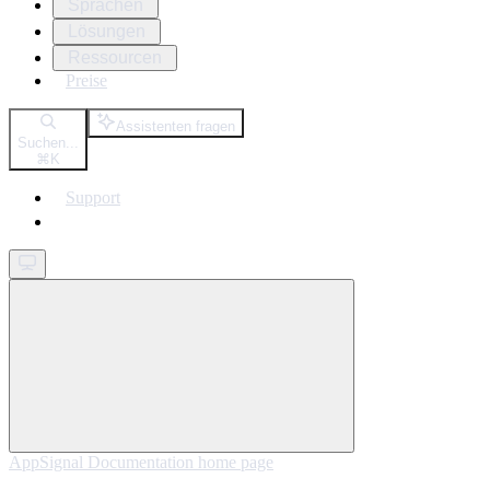
Sprachen
Lösungen
Ressourcen
Preise
Assistenten fragen
Suchen...
⌘
K
Support
Get started
AppSignal Documentation
home page