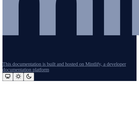
This documentation is built and hosted on Mintlify, a developer
documentation platform
Assistant
Responses
are
generated
using
AI