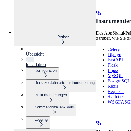
Instrumentier
Das AppSignal-Pake
Python
darüber, wie Sie d
Celery
Übersicht
Django
FastAPI
Installation
Flask
Jinja2
Konfiguration
MySQL
PostgreSQL
Benutzerdefinierte Instrumentierung
Redis
Requests
Instrumentierungen
Starlette
WSGI/ASG
Kommandozeilen-Tools
Logging