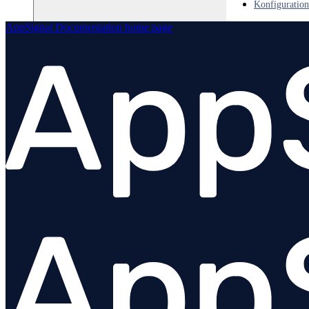
Konfiguration
AppSignal Documentation
home page
Go
Java