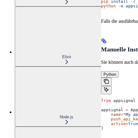
pip
 install
 -r
 
python
 -m
 appsi
Falls die ausführb
Manuelle Inst
Elixir
Sie können auch da
Python
from
 appsignal 
appsignal 
=
 App
    name
=
"My ap
Node.js
    push_api_ke
    active
=
True
)