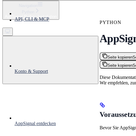
⌘
K
Navigation
Python
Support
AppSignal Python-Installation
API, CLI & MCP
Get started
PYTHON
AppSign
Seite kopieren
S
Seite kopieren
S
Konto & Support
Diese Dokumentatio
Wir empfehlen, zu
Voraussetz
AppSignal entdecken
Bevor Sie AppSigna