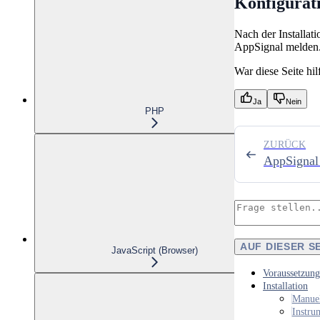
Konfigurat
Nach der Installat
AppSignal melden
War diese Seite hil
Ja
Nein
PHP
ZURÜCK
AppSignal
AUF DIESER S
JavaScript (Browser)
Voraussetzun
Installation
Manuel
Instru