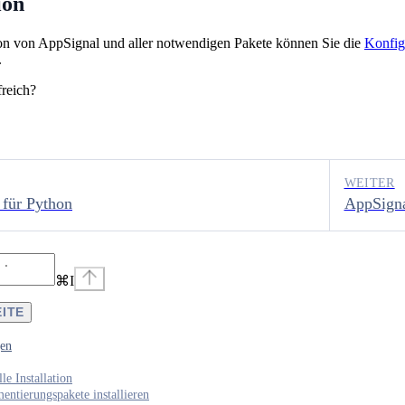
ion
ion von AppSignal und aller notwendigen Pakete können Sie die
Konfig
.
freich?
WEITER
 für Python
AppSigna
⌘
I
EITE
gen
le Installation
mentierungspakete installieren