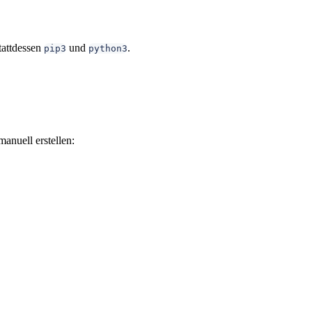
tattdessen
und
.
pip3
python3
anuell erstellen: