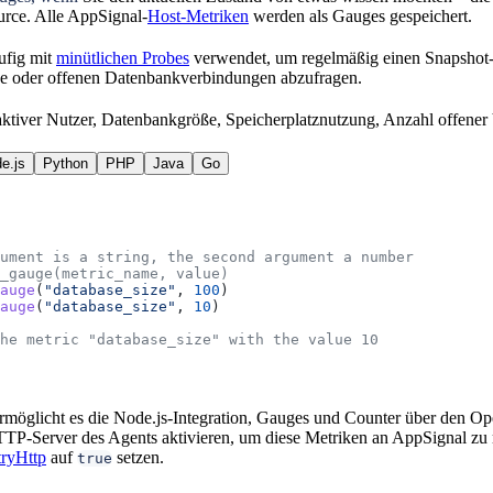
urce. Alle AppSignal-
Host-Metriken
werden als Gauges gespeichert.
ufig mit
minütlichen Probes
verwendet, um regelmäßig einen Snapshot-
e oder offenen Datenbankverbindungen abzufragen.
ktiver Nutzer, Datenbankgröße, Speicherplatznutzung, Anzahl offener
e.js
Python
PHP
Java
Go
ument is a string, the second argument a number
_gauge(metric_name, value)
auge
(
"database_size"
, 
100
)
auge
(
"database_size"
, 
10
)
he metric "database_size" with the value 10
rmöglicht es die Node.js-Integration, Gauges und Counter über den Op
P-Server des Agents aktivieren, um diese Metriken an AppSignal zu m
ryHttp
auf
setzen.
true