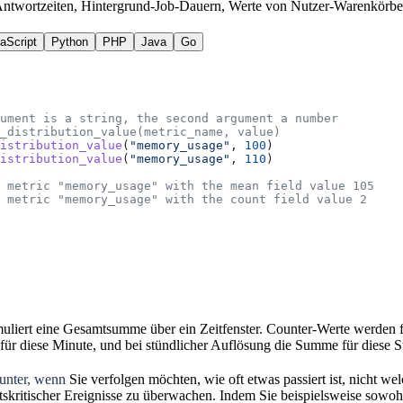
wortzeiten, Hintergrund-Job-Dauern, Werte von Nutzer-Warenkörben
aScript
Python
PHP
Java
Go
ument is a string, the second argument a number
_distribution_value(metric_name, value)
istribution_value
(
"memory_usage"
, 
100
)
istribution_value
(
"memory_usage"
, 
110
)
 metric "memory_usage" with the mean field value 105
 metric "memory_usage" with the count field value 2
liert eine Gesamtsumme über ein Zeitfenster. Counter-Werte werden f
für diese Minute, und bei stündlicher Auflösung die Summe für diese S
unter, wenn
Sie verfolgen möchten, wie oft etwas passiert ist, nicht we
tskritischer Ereignisse zu überwachen. Indem Sie beispielsweise sowoh