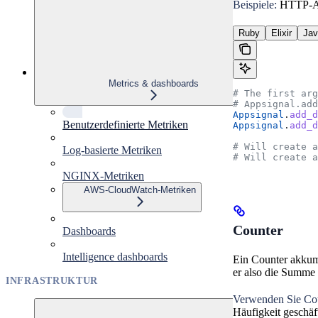
Beispiele:
HTTP-Ant
Ruby
Elixir
Jav
Metrics & dashboards
# The first arg
# Appsignal.add
Appsignal
.
add_d
Benutzerdefinierte Metriken
Appsignal
.
add_d
# Will create a
Log-basierte Metriken
# Will create a
NGINX-Metriken
AWS-CloudWatch-Metriken
Counter
Dashboards
Intelligence dashboards
Ein Counter akkumu
er also die Summe 
INFRASTRUKTUR
Verwenden Sie Co
Häufigkeit geschäf