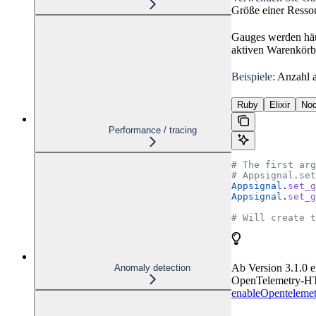
Größe einer Resso
Gauges werden hä
aktiven Warenkörb
Beispiele:
Anzahl a
Ruby
Elixir
Nod
Performance / tracing
# The first arg
# Appsignal.set
Appsignal
.
set_g
Appsignal
.
set_g
# Will create t
Ab Version 3.1.0 e
Anomaly detection
OpenTelemetry-HTT
enableOpentelemet