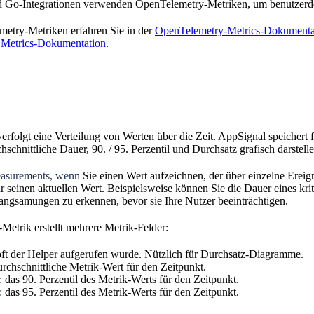
d Go-Integrationen verwenden OpenTelemetry-Metriken, um benutzerde
etry-Metriken erfahren Sie in der
OpenTelemetry-Metrics-Dokumenta
 Metrics-Dokumentation
.
rfolgt eine Verteilung von Werten über die Zeit. AppSignal speichert f
schnittliche Dauer, 90. / 95. Perzentil und Durchsatz grafisch darstell
asurements, wenn
Sie einen Wert aufzeichnen, der über einzelne Ereign
r seinen aktuellen Wert. Beispielsweise können Sie die Dauer eines kri
angsamungen zu erkennen, bevor sie Ihre Nutzer beeinträchtigen.
etrik erstellt mehrere Metrik-Felder:
ft der Helper aufgerufen wurde. Nützlich für Durchsatz-Diagramme.
rchschnittliche Metrik-Wert für den Zeitpunkt.
:
das 90. Perzentil des Metrik-Werts für den Zeitpunkt.
:
das 95. Perzentil des Metrik-Werts für den Zeitpunkt.