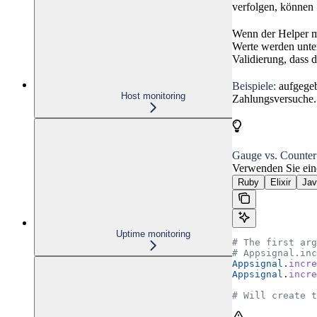
verfolgen, können 
Wenn der Helper me
Werte werden unter
Validierung, dass 
Beispiele:
aufgegeb
Host monitoring
Zahlungsversuche.
Gauge vs. Counter
Verwenden Sie ein
Ruby
Elixir
Jav
Uptime monitoring
# The first arg
# Appsignal.inc
Appsignal
.
incre
Appsignal
.
incre
# Will create t