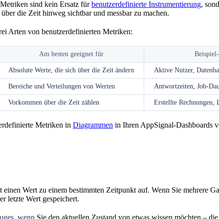
 Metriken sind kein Ersatz für
benutzerdefinierte Instrumentierung
, son
ber die Zeit hinweg sichtbar und messbar zu machen.
rei Arten von benutzerdefinierten Metriken:
Am besten geeignet für
Beispiel
Absolute Werte, die sich über die Zeit ändern
Aktive Nutzer, Datenba
Bereiche und Verteilungen von Werten
Antwortzeiten, Job-Da
Vorkommen über die Zeit zählen
Erstellte Rechnungen, 
rdefinierte Metriken in
Diagrammen
in Ihren AppSignal-Dashboards v
 einen Wert zu einem bestimmten Zeitpunkt auf. Wenn Sie mehrere Gau
r letzte Wert gespeichert.
uges, wenn
Sie den aktuellen Zustand von etwas wissen möchten – die 