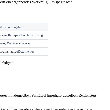
dern ein ergänzendes Werkzeug, um spezifische
-Anwendungsfall
nkgröße, Speicherplatznutzung
uern, Warenkorbwerte
Logins, ausgelöste Fehler
erfolgen.
ges mit demselben Schlüssel innerhalb desselben Zeitfensters
Anzahl der gerade existierenden Elemente oder die aktuelle