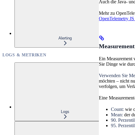
Auch die Java- un
Mehr zu OpenTelem
OpenTelemetry JS
Alerting
Measurement
LOGS & METRIKEN
Ein Measurement ve
Sie Dinge wie durch
Verwenden Sie Me
möchten – nicht nu
verfolgen, um Verl
Eine Measurement-M
Count:
wie o
Logs
Mean:
der du
90. Perzentil
95. Perzentil