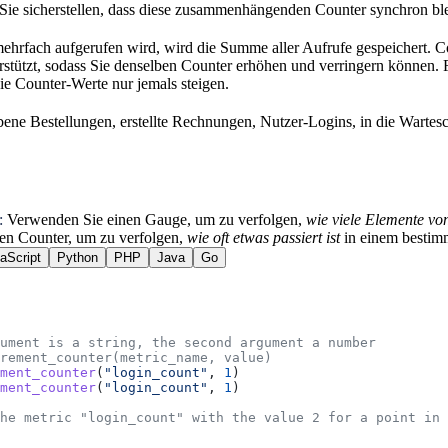
Sie sicherstellen, dass diese zusammenhängenden Counter synchron bl
hrfach aufgerufen wird, wird die Summe aller Aufrufe gespeichert. Co
stützt, sodass Sie denselben Counter erhöhen und verringern können.
die Counter-Werte nur jemals steigen.
ene Bestellungen, erstellte Rechnungen, Nutzer-Logins, in die Wartesc
:
Verwenden Sie einen Gauge, um zu verfolgen,
wie viele Elemente von
en Counter, um zu verfolgen,
wie oft etwas passiert ist
in einem bestimm
aScript
Python
PHP
Java
Go
ument is a string, the second argument a number
rement_counter(metric_name, value)
ment_counter
(
"login_count"
, 
1
)
ment_counter
(
"login_count"
, 
1
)
he metric "login_count" with the value 2 for a point in 