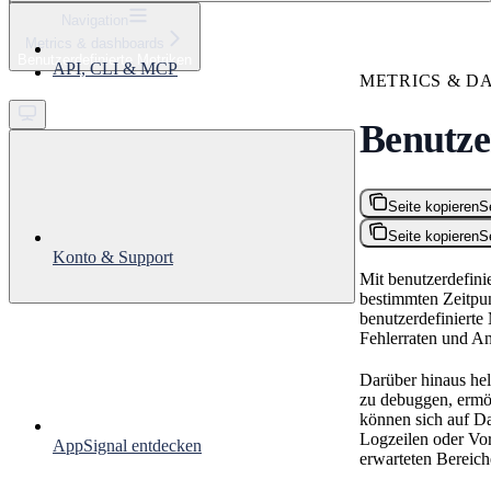
⌘
K
Navigation
Metrics & dashboards
Support
Benutzerdefinierte Metriken
API, CLI & MCP
Get started
METRICS & D
Benutze
Seite kopieren
S
Seite kopieren
S
Konto & Support
Mit benutzerdefini
bestimmten Zeitpun
benutzerdefinierte
Fehlerraten und An
Darüber hinaus hel
zu debuggen, ermög
können sich auf Da
Logzeilen oder Vor
AppSignal entdecken
erwarteten Bereich