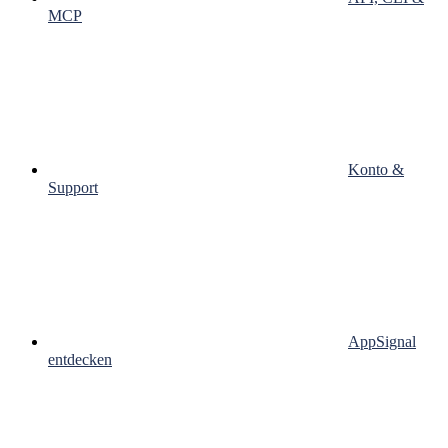
MCP
Konto &
Support
AppSignal
entdecken