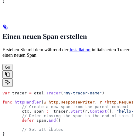
)
Einen neuen Span erstellen
Erstellen Sie mit dem während der
Installation
initialisierten Tracer
einen neuen Span.
Go
var
 tracer
 =
 otel
.
Tracer
(
"my-tracer-name"
)
func
 httpHandler
(
w
 http
.
ResponseWriter
, 
r
 *
http
.
Request
	// Create a new span from the parent context
	ctx
, 
span
 :=
 tracer
.
Start
(
r
.
Context
(), 
"hello-s
	// Defer closing the span to the end of this f
	defer
 span
.
End
()
	// Set attributes
}