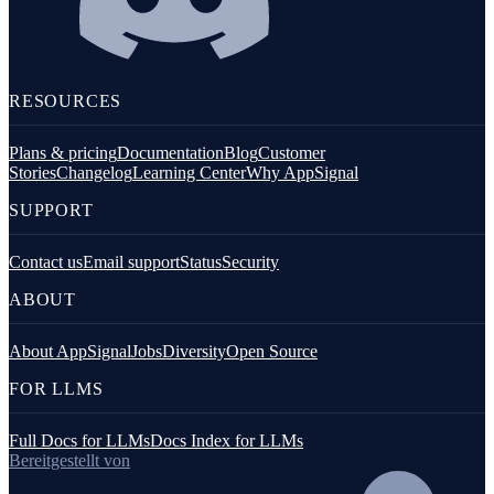
RESOURCES
Plans & pricing
Documentation
Blog
Customer
Stories
Changelog
Learning Center
Why AppSignal
SUPPORT
Contact us
Email support
Status
Security
ABOUT
About AppSignal
Jobs
Diversity
Open Source
FOR LLMS
Full Docs for LLMs
Docs Index for LLMs
Bereitgestellt von