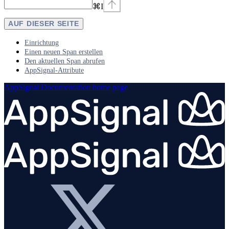
⌘
I
AUF DIESER SEITE
Einrichtung
Einen neuen Span erstellen
Den aktuellen Span abrufen
AppSignal-Attribute
AppSignal Documentation
home page