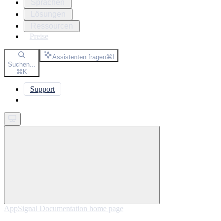
Sprachen
Lösungen
Ressourcen
Preise
Assistenten fragen
⌘
I
Suchen...
⌘
K
Support
Get started
AppSignal Documentation
home page