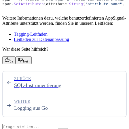
span
.
SetAttributes
(
attribute
.
String
(
"attribute_name"
, 
"
Weitere Informationen dazu, welche benutzerdefinierten AppSignal-
Attribute unterstützt werden, finden Sie in unseren Leitfäden:
Tagging-Leitfaden
Leitfaden zur Datenanpassung
War diese Seite hilfreich?
Ja
Nein
ZURÜCK
SQL-Instrumentierung
WEITER
Logging aus Go