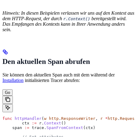
Hinweis: In diesen Beispielen verlassen wir uns auf den Kontext aus
dem HTTP-Request, der durch
bereitgestellt wird.
r.Context()
Das Empfangen des Kontexts kann in Ihrer Anwendung anders
sein.
Den aktuellen Span abrufen
Sie können den aktuellen Span auch mit dem während der
Installation
initialisierten Tracer abrufen:
Go
func
 httpHandler
(
w
 http
.
ResponseWriter
, 
r
 *
http
.
Request
	ctx
 :=
 r
.
Context
()
    span
 :=
 trace
.
SpanFromContext
(
ctx
)
	// Set attributes