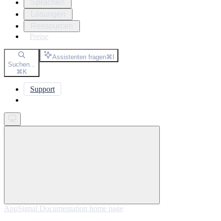
Sprachen
Lösungen
Ressourcen
Preise
Assistenten fragen
⌘
I
Suchen...
⌘
K
Support
Get started
AppSignal Documentation
home page