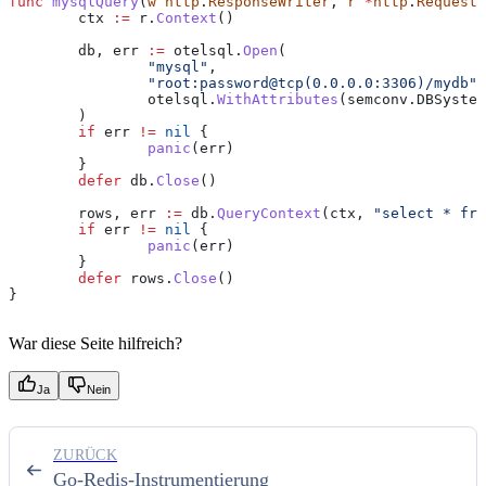
func
 mysqlQuery
(
w
 http
.
ResponseWriter
, 
r
 *
http
.
Request
)
	ctx
 :=
 r
.
Context
()
	db
, 
err
 :=
 otelsql
.
Open
(
		"mysql"
,
		"root:password@tcp(0.0.0.0:3306)/mydb"
,
		otelsql
.
WithAttributes
(
semconv
.
DBSystem
	)
	if
 err
 !=
 nil
 {
		panic
(
err
)
	}
	defer
 db
.
Close
()
	rows
, 
err
 :=
 db
.
QueryContext
(
ctx
, 
"select * fro
	if
 err
 !=
 nil
 {
		panic
(
err
)
	}
	defer
 rows
.
Close
()
}
War diese Seite hilfreich?
Ja
Nein
ZURÜCK
Go-Redis-Instrumentierung