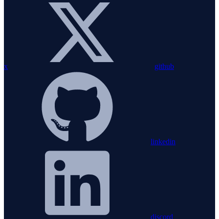
x
github
linkedin
discord