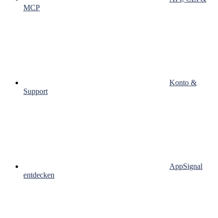
MCP
Konto &
Support
AppSignal
entdecken