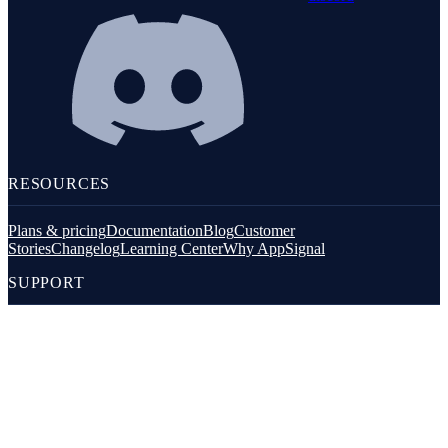
RESOURCES
Plans & pricing
Documentation
Blog
Customer
Stories
Changelog
Learning Center
Why AppSignal
SUPPORT
Contact us
Email support
Status
Security
ABOUT
About AppSignal
Jobs
Diversity
Open Source
FOR LLMS