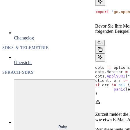
import
 "
go.open
Bevor Sie Ihre Mo
folgenden Beispiel
Changelog
Go
SDKS & TELEMETRIE
Übersicht
opts
 :=
 options
opts
.
Monitor
 =
 
SPRACH-SDKS
opts
.
ApplyURI
(
"
client
, 
err
 :=
 
if
 err
 !=
 nil
 {
	panic
(
e
}
Zurzeit meldet die
wie etwa E-Mail-Ad
Ruby
War diese Seite hil