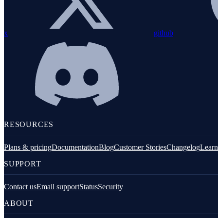
x
github
JavaScript (Browser)
RESOURCES
Go
Plans & pricing
Documentation
Blog
Customer Stories
Changelog
Learn
Übersicht
SUPPORT
OpenTelemetry-Go-Installation
Konfiguration
Contact us
Email support
Status
Security
ABOUT
Instrumentierungen