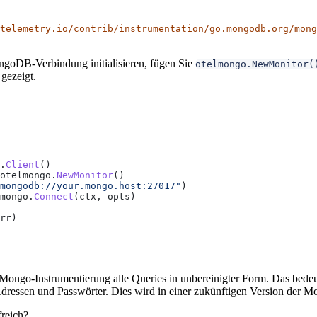
telemetry.io/contrib/instrumentation/go.mongodb.org/mong
ngoDB-Verbindung initialisieren, fügen Sie
otelmongo.NewMonitor(
 gezeigt.
.
Client
()
otelmongo
.
NewMonitor
()
mongodb://your.mongo.host:27017"
)
mongo
.
Connect
(
ctx
, 
opts
)
rr
)
 Mongo-Instrumentierung alle Queries in unbereinigter Form. Das bede
ressen und Passwörter. Dies wird in einer zukünftigen Version der Mo
freich?