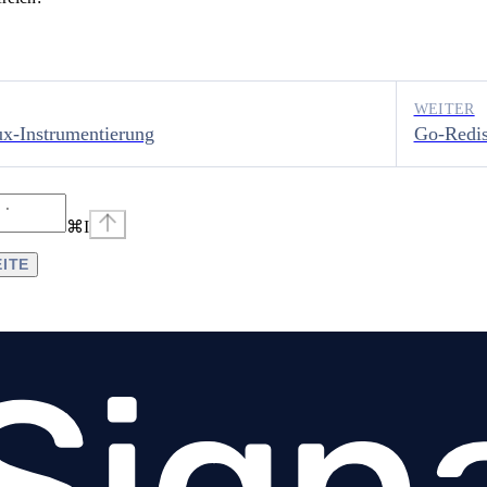
WEITER
x-Instrumentierung
Go-Redis
⌘
I
EITE