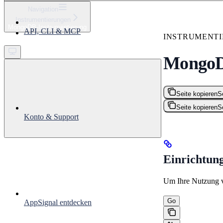
⌘
K
Navigation
Instrumentierungen
Support
MongoDB-Instrumentierung
API, CLI & MCP
Get started
INSTRUMENT
MongoD
Seite kopieren
S
Seite kopieren
S
Konto & Support
Einrichtun
Um Ihre Nutzung v
Go
AppSignal entdecken