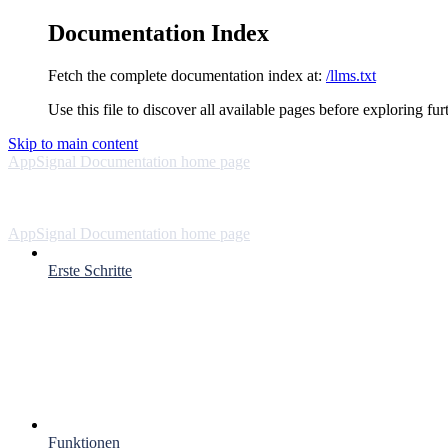
Documentation Index
Fetch the complete documentation index at:
/llms.txt
Use this file to discover all available pages before exploring fur
Skip to main content
AppSignal Documentation
home page
AppSignal Documentation
home page
Erste Schritte
Funktionen