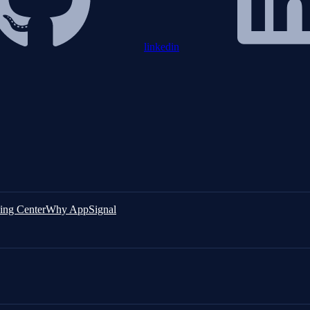
linkedin
ing Center
Why AppSignal