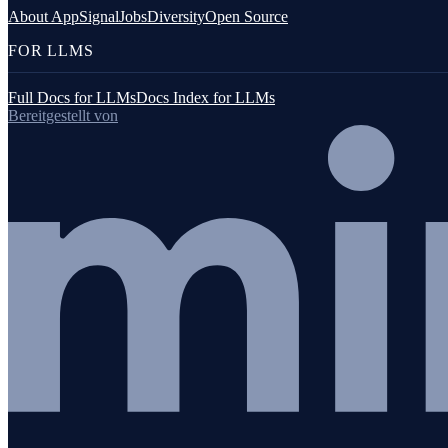
About AppSignal
Jobs
Diversity
Open Source
Übersicht
FOR LLMS
Gin-gonic
Full Docs for LLMs
Docs Index for LLMs
Gorilla mux
Bereitgestellt von
Mongo
Redis
SQL
Benutzerdefinierte Instrumentierung
Logging