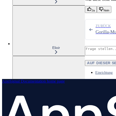
Ja
Nein
ZURÜCK
Gorilla-Mu
Elixir
AUF DIESER S
Einrichtung
AppSignal Documentation
home page
Node.js