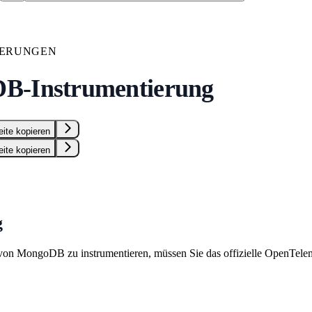
IERUNGEN
B-Instrumentierung
eite kopieren
eite kopieren
g
on MongoDB zu instrumentieren, müssen Sie das offizielle OpenTeleme