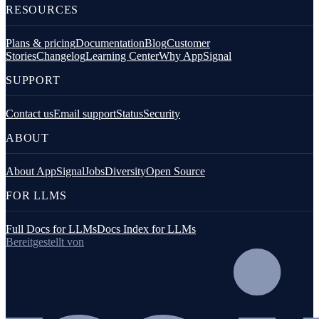
RESOURCES
Plans & pricing
Documentation
Blog
Customer
Stories
Changelog
Learning Center
Why AppSignal
SUPPORT
Contact us
Email support
Status
Security
ABOUT
About AppSignal
Jobs
Diversity
Open Source
FOR LLMS
Full Docs for LLMs
Docs Index for LLMs
Bereitgestellt von