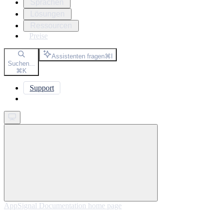
Sprachen
Lösungen
Ressourcen
Preise
Assistenten fragen
⌘
I
Suchen...
⌘
K
Support
Get started
AppSignal Documentation
home page