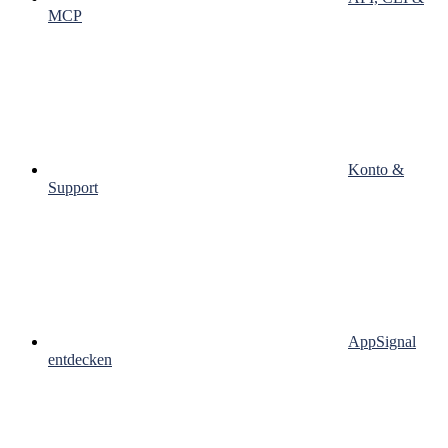
MCP
Konto &
Support
AppSignal
entdecken