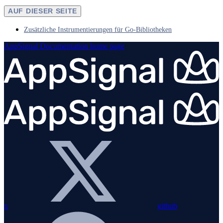
AUF DIESER SEITE
Zusätzliche Instrumentierungen für Go-Bibliotheken
AppSignal Documentation
home page
x
github