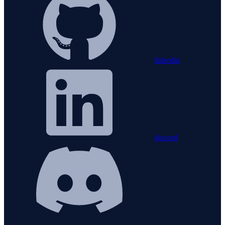
linkedin
discord