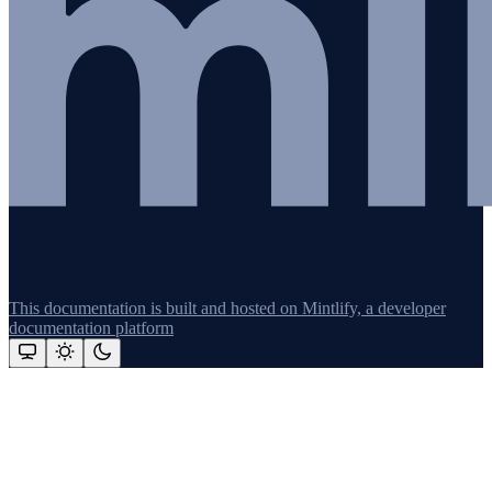
This documentation is built and hosted on Mintlify, a developer
documentation platform
Assistant
Responses