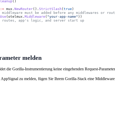
leanup
()
:=
 mux
.
NewRouter
().
StrictSlash
(
true
)
s middleware must be added before any middlewares or rou
Use
(
otelmux
.
Middleware
(
"your-app-name"
))
r routes, app's logic, and server start up
rameter melden
det die Gorilla-Instrumentierung keine eingehenden Request-Paramete
AppSignal zu melden, fügen Sie Ihrem Gorilla-Stack eine Middleware 