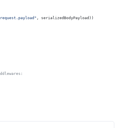
request.payload"
, 
serializedBodyPayload
))
iddlewares: