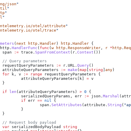
ng/json
"
til
"
tp
"
l
"
ntelemetry.io/otel/attribute
"
ntelemetry.io/otel/trace
"
meters
(
next
 http
.
Handler
) 
http
.
Handler
 {
http
.
HandlerFunc
(
func
(
w
 http
.
ResponseWriter
, 
r
 *
http
.
Req
		span
 :=
 trace
.
SpanFromContext
(
r
.
Context
())
		// Query parameters
		requestQueryParameters
 :=
 r
.
URL
.
Query
()
		attributeQueryParameters
 :=
 make
(
map
[
string
]
any
)
		for
 k
, 
v
 :=
 range
 requestQueryParameters
 {
			attributeQueryParameters
[
k
] 
=
 v
		}
		if
 len
(
attributeQueryParameters
) 
>
 0
 {
			serializedQueryParams
, 
err
 :=
 json
.
Marshal
(
attr
			if
 err
 ==
 nil
 {
				span
.
SetAttributes
(
attribute
.
String
(
"ap
			}
		}
		// Request body payload
		var
 serializedBodyPayload
 string