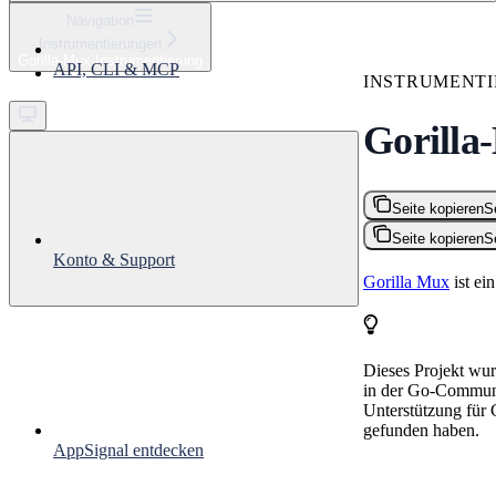
⌘
K
Navigation
Instrumentierungen
Support
Gorilla-Mux-Instrumentierung
API, CLI & MCP
Get started
INSTRUMENT
Gorilla
Seite kopieren
S
Seite kopieren
S
Konto & Support
Gorilla Mux
ist ei
Dieses Projekt wur
in der Go-Communit
Unterstützung für 
gefunden haben.
AppSignal entdecken