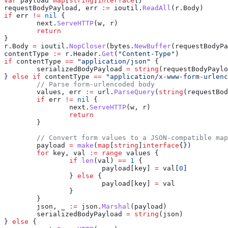
		var
 payload
 map
[
string
]
interface
{}
		requestBodyPayload
, 
err
 :=
 ioutil
.
ReadAll
(
r
.
Body
)
		if
 err
 !=
 nil
 {
			next
.
ServeHTTP
(
w
, 
r
)
			return
		}
		r
.
Body
 =
 ioutil
.
NopCloser
(
bytes
.
NewBuffer
(
requestBodyPa
		contentType
 :=
 r
.
Header
.
Get
(
"Content-Type"
)
		if
 contentType
 ==
 "application/json"
 {
			serializedBodyPayload
 =
 string
(
requestBodyPaylo
		} 
else
 if
 contentType
 ==
 "application/x-www-form-urlenc
			// Parse form-urlencoded body
			values
, 
err
 :=
 url
.
ParseQuery
(
string
(
requestBod
			if
 err
 !=
 nil
 {
				next
.
ServeHTTP
(
w
, 
r
)
				return
			}
			// Convert form values to a JSON-compatible map
			payload
 =
 make
(
map
[
string
]
interface
{})
			for
 key
, 
val
 :=
 range
 values
 {
				if
 len
(
val
) 
==
 1
 {
					payload
[
key
] 
=
 val
[
0
]
				} 
else
 {
					payload
[
key
] 
=
 val
				}
			}
			json
, 
_
 :=
 json
.
Marshal
(
payload
)
			serializedBodyPayload
 =
 string
(
json
)
		} 
else
 {