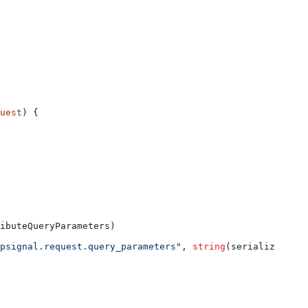
uest
) {
ibuteQueryParameters
)
psignal.request.query_parameters"
, 
string
(
serializedQuer