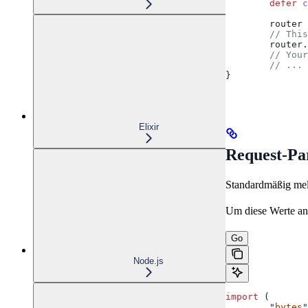
	defer
 c
	router
 
	// Thi
	router
.
	// You
	// ...
}
Elixir
Request-Pa
Standardmäßig mel
Um diese Werte an 
Go
Node.js
import
 (
	"
bytes
"