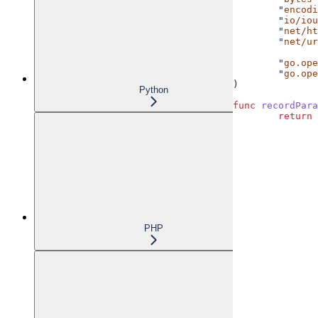
	"
encodi
	"
io/iou
	"
net/ht
	"
net/ur
	"
go.ope
	"
go.ope
)
Python
func
 recordPara
	return
 
PHP