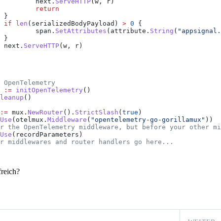
			next
.
ServeHTTP
(
w
, 
r
)
			return
		}
		if
 len
(
serializedBodyPayload
) 
>
 0
 {
			span
.
SetAttributes
(
attribute
.
String
(
"appsignal.
		}
		next
.
ServeHTTP
(
w
, 
r
)
t OpenTelemetry
 :=
 initOpenTelemetry
()
leanup
()
:=
 mux
.
NewRouter
().
StrictSlash
(
true
)
Use
(
otelmux
.
Middleware
(
"opentelemetry-go-gorillamux"
))
er the OpenTelemetry middleware, but before your other m
Use
(
recordParameters
)
er middlewares and router handlers go here...
freich?