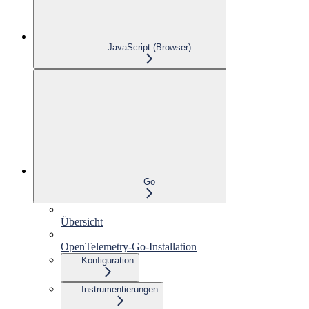
JavaScript (Browser)
Go
Übersicht
OpenTelemetry-Go-Installation
Konfiguration
Instrumentierungen