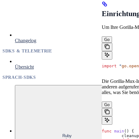
Einrichtun
Um Ihre Gorilla-M
Go
Changelog
SDKS & TELEMETRIE
import
 "
go.open
Übersicht
SPRACH-SDKS
Die Gorilla-Mux-In
anderen aufgerufe
alles, was Sie ben
Go
func
 main
() {
Ruby
	cleanup