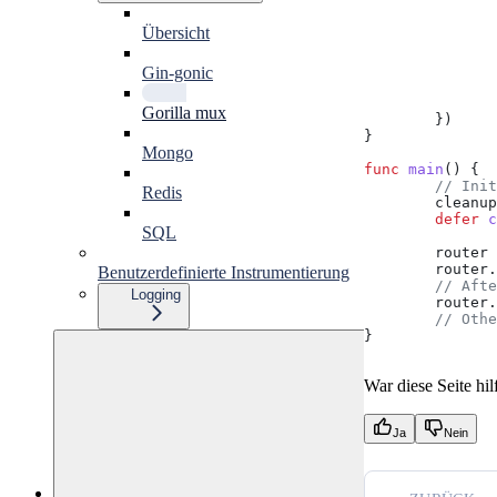
Übersicht
Gin-gonic
Gorilla mux
	})
}
Mongo
func
 main
() {
	// Ini
Redis
	cleanup
	defer
 c
SQL
	router
 
	router
.
Benutzerdefinierte Instrumentierung
	// Aft
Logging
	router
.
	// Oth
}
War diese Seite hil
Ja
Nein