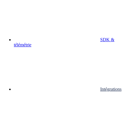
SDK &
télémétrie
Intégrations