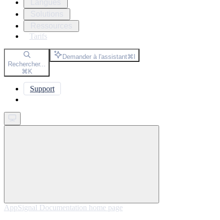
Langues
Solutions
Ressources
Tarifs
Demander à l'assistant
⌘
I
Rechercher...
⌘
K
Support
Get started
AppSignal Documentation
home page