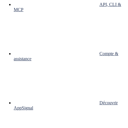
API, CLI &
MCP
Compte &
assistance
Découvrir
AppSignal