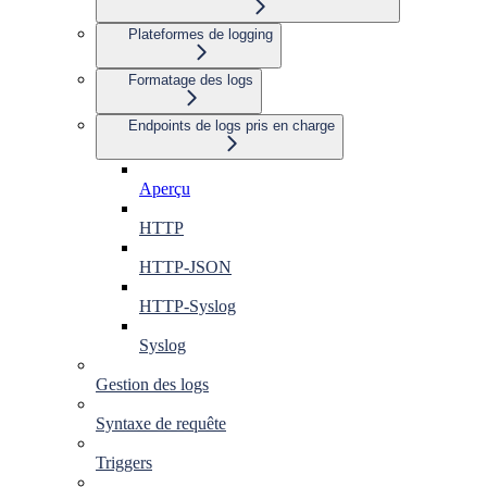
Plateformes de logging
Formatage des logs
Endpoints de logs pris en charge
Aperçu
HTTP
HTTP-JSON
HTTP-Syslog
Syslog
Gestion des logs
Syntaxe de requête
Triggers