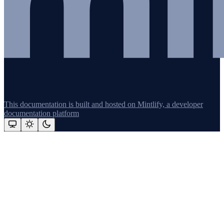
This documentation is built and hosted on Mintlify, a developer
documentation platform
Assistant
Responses
are
generated
using
AI