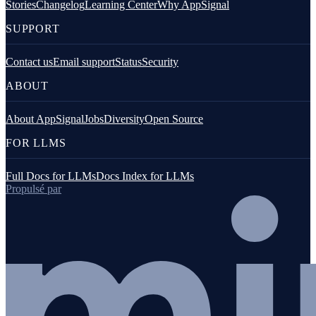
Stories
Changelog
Learning Center
Why AppSignal
SUPPORT
Contact us
Email support
Status
Security
ABOUT
About AppSignal
Jobs
Diversity
Open Source
FOR LLMS
Full Docs for LLMs
Docs Index for LLMs
Propulsé par