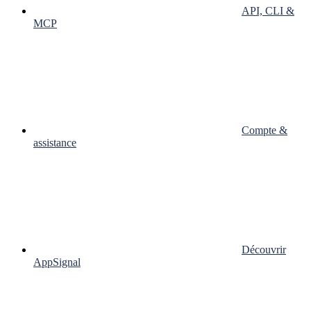
API, CLI &
MCP
Compte &
assistance
Découvrir
AppSignal