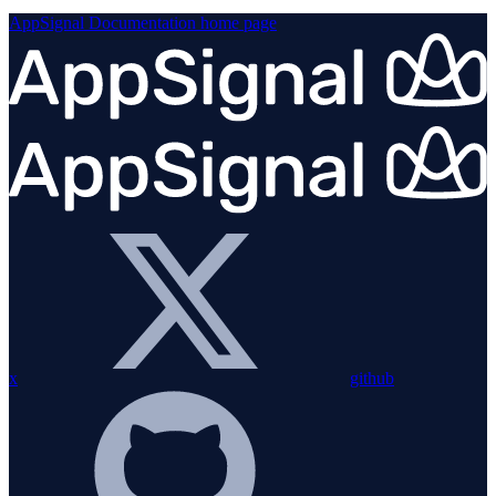
AppSignal Documentation
home page
x
github