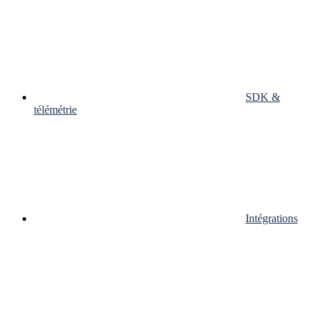
SDK &
télémétrie
Intégrations