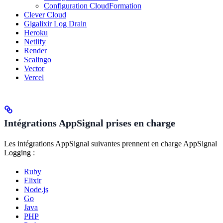
Configuration CloudFormation
Clever Cloud
Gigalixir Log Drain
Heroku
Netlify
Render
Scalingo
Vector
Vercel
Intégrations AppSignal prises en charge
Les intégrations AppSignal suivantes prennent en charge AppSignal
Logging :
Ruby
Elixir
Node.js
Go
Java
PHP