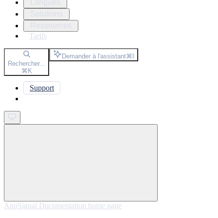
Langues
Solutions
Ressources
Tarifs
Demander à l'assistant
⌘
I
Rechercher...
⌘
K
Support
Get started
AppSignal Documentation
home page