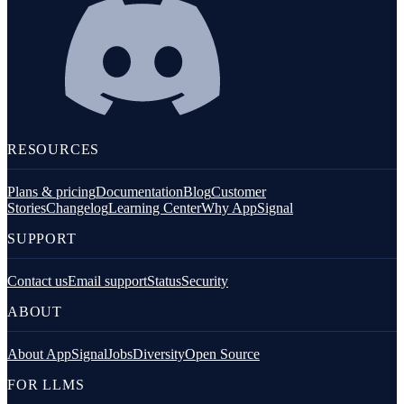
RESOURCES
Plans & pricing
Documentation
Blog
Customer
Stories
Changelog
Learning Center
Why AppSignal
SUPPORT
Contact us
Email support
Status
Security
ABOUT
About AppSignal
Jobs
Diversity
Open Source
FOR LLMS