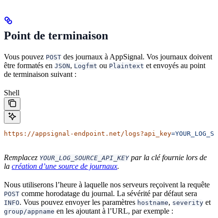
Point de terminaison
Vous pouvez
des journaux à AppSignal. Vos journaux doivent
POST
être formatés en
,
ou
et envoyés au point
JSON
Logfmt
Plaintext
de terminaison suivant :
Shell
https://appsignal-endpoint.net/logs?api_key
=YOUR_LOG_SO
Remplacez
par la clé fournie lors de
YOUR_LOG_SOURCE_API_KEY
la
création d’une source de journaux
.
Nous utiliserons l’heure à laquelle nos serveurs reçoivent la requête
comme horodatage du journal. La sévérité par défaut sera
POST
. Vous pouvez envoyer les paramètres
,
et
INFO
hostname
severity
en les ajoutant à l’URL, par exemple :
group/appname