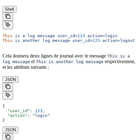
Shell
This
 is
 a
 log
 message
 user_id=
123
 action=login
This
 is
 another
 log
 message
 user_id=
123
 action=logout
Cela donnera deux lignes de journal avec le message
This is a
et
respectivement,
log message
This is another log message
et les attributs suivants :
JSON
{
  "user_id"
: 
123
,
  "action"
: 
"login"
}
JSON