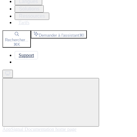
Langues
Solutions
Ressources
Tarifs
Demander à l'assistant
⌘
I
Rechercher...
⌘
K
Support
Get started
AppSignal Documentation
home page