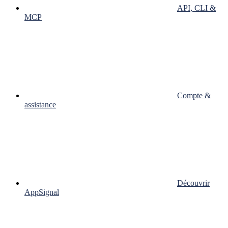
API, CLI &
MCP
Compte &
assistance
Découvrir
AppSignal