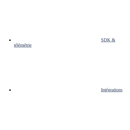
SDK &
télémétrie
Intégrations