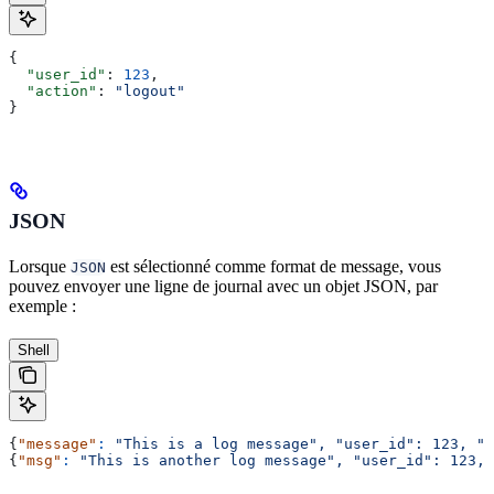
{
  "user_id"
: 
123
,
  "action"
: 
"logout"
}
JSON
Lorsque
est sélectionné comme format de message, vous
JSON
pouvez envoyer une ligne de journal avec un objet JSON, par
exemple :
Shell
{
"message"
:
 "This is a log message",
 "user_id":
 123,
 "a
{
"msg"
:
 "This is another log message",
 "user_id":
 123,
 