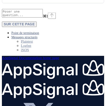
⌘
I
SUR CETTE PAGE
Point de terminaison
Messages structurés
Plaintext
Logfmt
JSON
AppSignal Documentation
home page