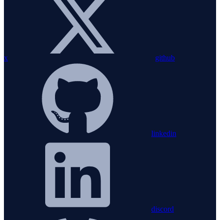
x
github
linkedin
discord