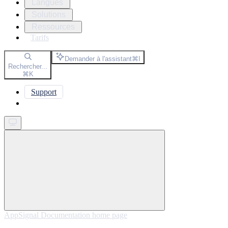
Langues
Solutions
Ressources
Tarifs
Demander à l'assistant
⌘
I
Rechercher...
⌘
K
Support
Get started
AppSignal Documentation
home page