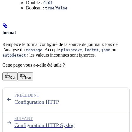
Double :
0.01
Boolean :
/
true
false
format
Remplace le format configuré de la source de journaux lors de
l’analyse du
. Accepte
,
,
ou
message
plaintext
logfmt
json
; les valeurs inconnues sont ignorées.
autodetect
Cette page vous a-t-elle été utile ?
Oui
Non
PRÉCÉDENT
Configuration HTTP
SUIVANT
Configuration HTTP Syslog