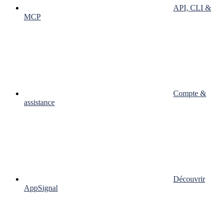
API, CLI &
MCP
Compte &
assistance
Découvrir
AppSignal