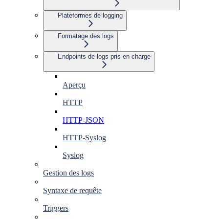
Plateformes de logging
Formatage des logs
Endpoints de logs pris en charge
Aperçu
HTTP
HTTP-JSON
HTTP-Syslog
Syslog
Gestion des logs
Syntaxe de requête
Triggers