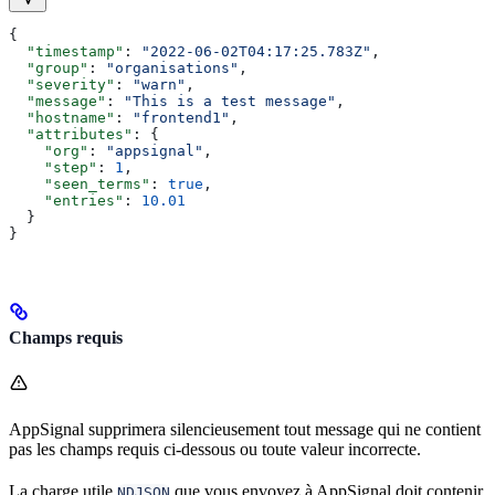
{
  "timestamp"
: 
"2022-06-02T04:17:25.783Z"
,
  "group"
: 
"organisations"
,
  "severity"
: 
"warn"
,
  "message"
: 
"This is a test message"
,
  "hostname"
: 
"frontend1"
,
  "attributes"
: {
    "org"
: 
"appsignal"
,
    "step"
: 
1
,
    "seen_terms"
: 
true
,
    "entries"
: 
10.01
  }
}
Champs requis
AppSignal supprimera silencieusement tout message qui ne contient
pas les champs requis ci-dessous ou toute valeur incorrecte.
La charge utile
que vous envoyez à AppSignal doit contenir
NDJSON