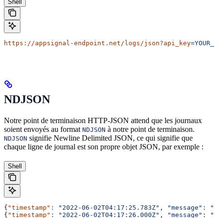
Shell
https://appsignal-endpoint.net/logs/json?api_key
=YOUR_L
NDJSON
Notre point de terminaison HTTP-JSON attend que les journaux
soient envoyés au format
à notre point de terminaison.
NDJSON
signifie Newline Delimited JSON, ce qui signifie que
NDJSON
chaque ligne de journal est son propre objet JSON, par exemple :
Shell
{
"timestamp"
:
 "2022-06-02T04:17:25.783Z",
 "message":
 "f
{
"timestamp"
:
 "2022-06-02T04:17:26.000Z",
 "message":
 "b