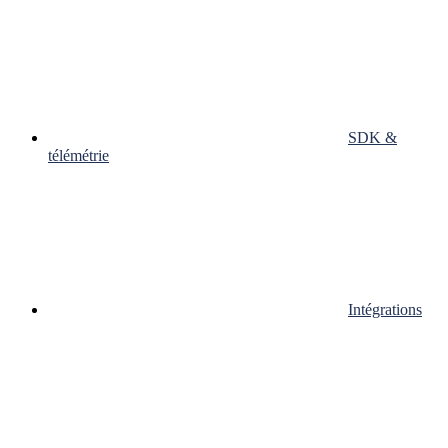
SDK &
télémétrie
Intégrations