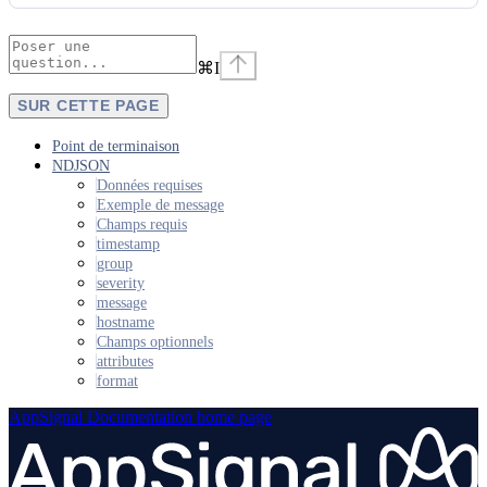
⌘
I
SUR CETTE PAGE
Point de terminaison
NDJSON
Données requises
Exemple de message
Champs requis
timestamp
group
severity
message
hostname
Champs optionnels
attributes
format
AppSignal Documentation
home page