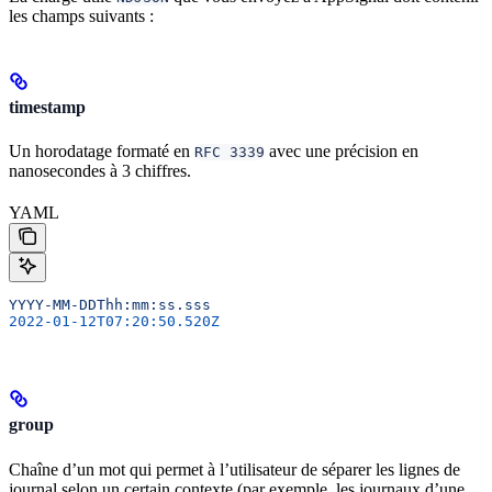
les champs suivants :
timestamp
Un horodatage formaté en
avec une précision en
RFC 3339
nanosecondes à 3 chiffres.
YAML
YYYY-MM-DDThh:mm:ss.sss
2022-01-12T07:20:50.520Z
group
Chaîne d’un mot qui permet à l’utilisateur de séparer les lignes de
journal selon un certain contexte (par exemple, les journaux d’une