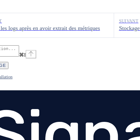
T
SUIVANT
les logs après en avoir extrait des métriques
Stockage
⌘
I
AGE
allation