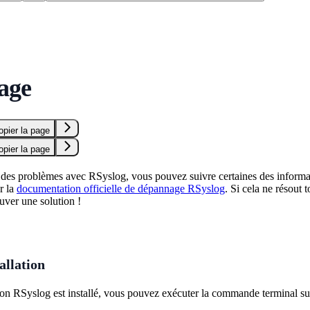
age
opier la page
opier la page
 des problèmes avec RSyslog, vous pouvez suivre certaines des inform
r la
documentation officielle de dépannage RSyslog
. Si cela ne résout
uver une solution !
tallation
mon RSyslog est installé, vous pouvez exécuter la commande terminal su