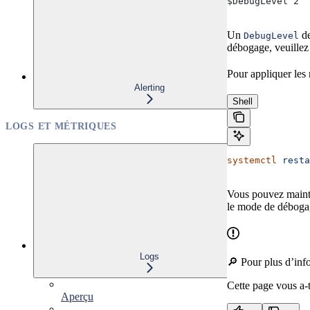
$DebugLevel 2
Un
d
DebugLevel
débogage, veuillez
Pour appliquer les
Alerting
Shell
LOGS ET MÉTRIQUES
systemctl
 resta
Vous pouvez maint
le mode de débogag
Logs
🔎 Pour plus d’inf
Cette page vous a-t-
Aperçu