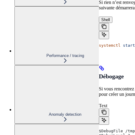
Si rien n’est renv
suivante démarrer
Shell
systemctl
 start
Performance / tracing
Débogage
Si vous rencontrez
pour créer un journ
Text
Anomaly detection
$DebugFile /tmp