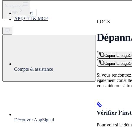
⌘
K
Navigation
Logs
Support
Dépannage
API, CLI & MCP
Get started
LOGS
Dépann
Copier la page
C
Copier la page
C
Compte & assistance
Si vous rencontrez
également consulte
vous aiderons à tro
Vérifier l’ins
Découvrir AppSignal
Pour voir si le dé