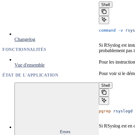
Shell
command
 -v
 rsys
Changelog
Si RSyslog est inst
FONCTIONNALITÉS
probablement pas in
Pour les instruction
Vue d'ensemble
Pour voir si le dé
ÉTAT DE L'APPLICATION
Shell
pgrep
 rsyslogd
Si RSyslog est en 
Errors