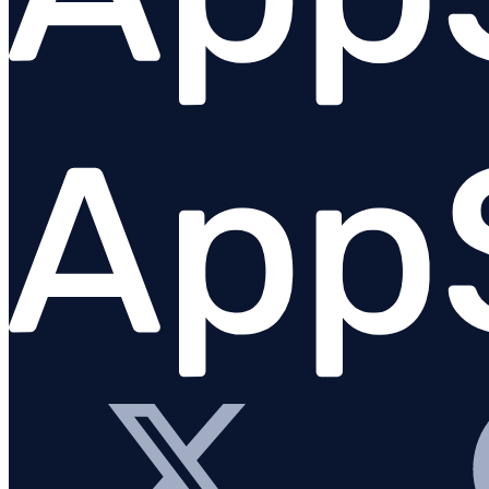
Stockage des logs à long terme
Migrer vers la nouvelle syntaxe de requête
Metrics & dashboards
INFRASTRUCTURE