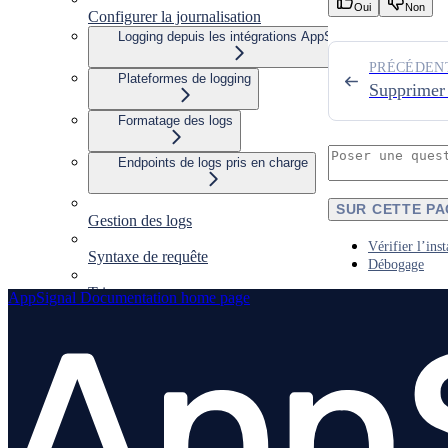
Oui
Non
Configurer la journalisation
Logging depuis les intégrations AppSignal
PRÉCÉDEN
Plateformes de logging
Supprimer 
Formatage des logs
Endpoints de logs pris en charge
SUR CETTE P
Gestion des logs
Vérifier l’inst
Syntaxe de requête
Débogage
Triggers
AppSignal Documentation
home page
Métriques basées sur les logs
Supprimer les logs après en avoir extrait des
métriques
Dépannage