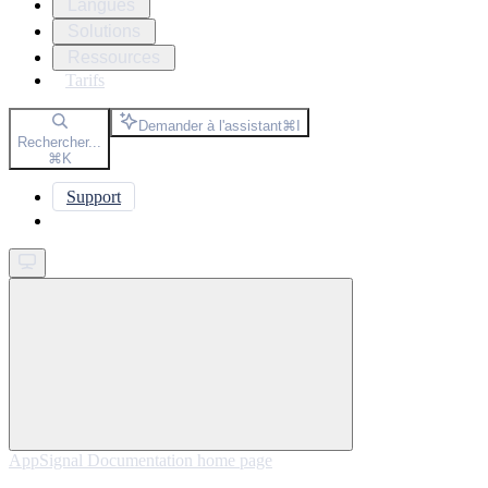
Langues
Solutions
Ressources
Tarifs
Demander à l'assistant
⌘
I
Rechercher...
⌘
K
Support
Get started
AppSignal Documentation
home page