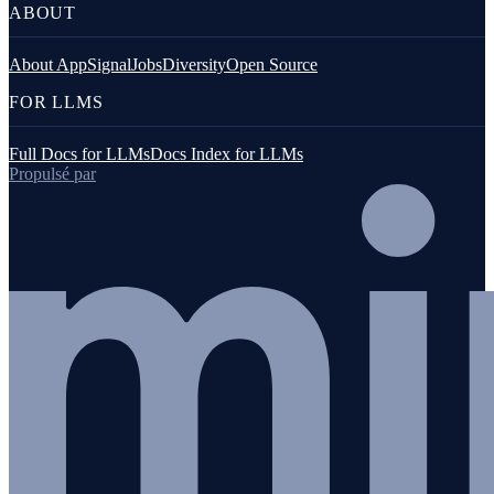
ABOUT
About AppSignal
Jobs
Diversity
Open Source
FOR LLMS
Full Docs for LLMs
Docs Index for LLMs
Propulsé par