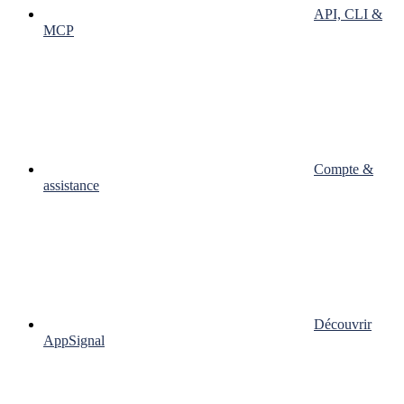
API, CLI &
MCP
Compte &
assistance
Découvrir
AppSignal