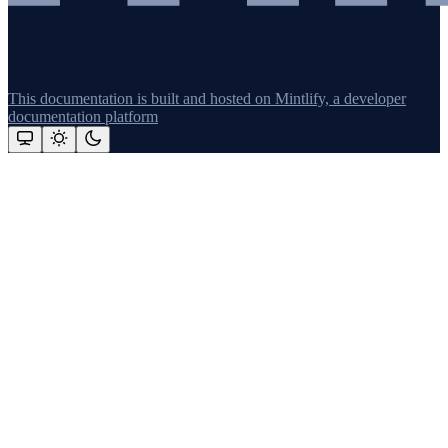
This documentation is built and hosted on Mintlify, a developer
documentation platform
Assistant
Responses
are
generated
using
AI
and
may
contain
mistakes.
Suggestions