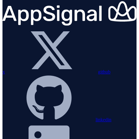
x
github
linkedin