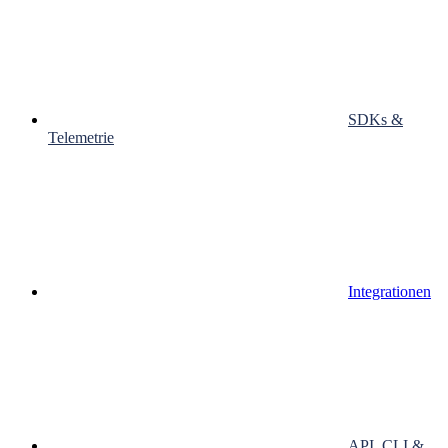
SDKs &
Telemetrie
Integrationen
API, CLI &