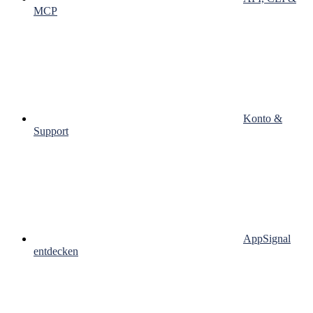
MCP
Konto &
Support
AppSignal
entdecken