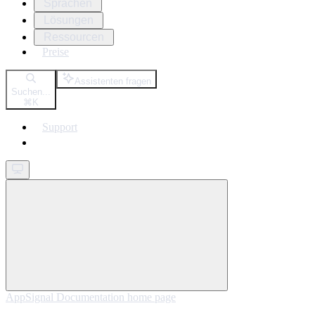
Sprachen
Lösungen
Ressourcen
Preise
Assistenten fragen
Suchen...
⌘
K
Support
Get started
AppSignal Documentation
home page