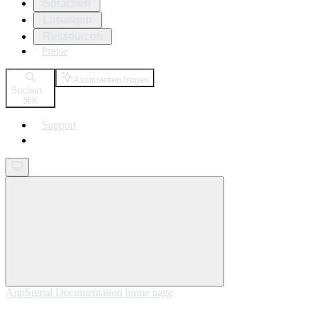
Sprachen
Lösungen
Ressourcen
Preise
Assistenten fragen
Suchen...
⌘
K
Support
Get started
AppSignal Documentation
home page