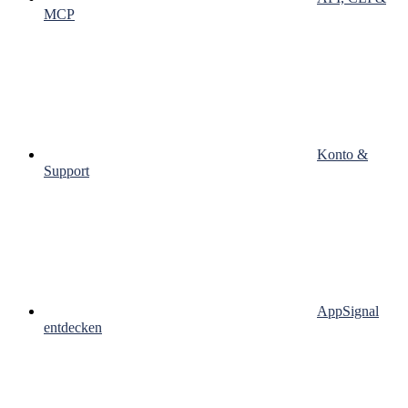
MCP
Konto &
Support
AppSignal
entdecken