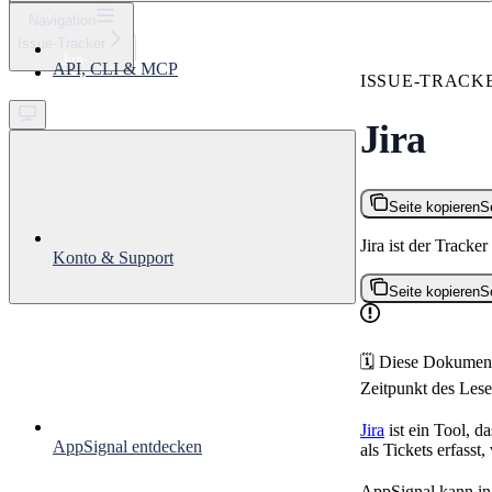
⌘
K
Navigation
Issue-Tracker
Support
Jira
API, CLI & MCP
Get started
ISSUE-TRACK
Jira
Seite kopieren
S
Jira ist der Tracke
Konto & Support
Seite kopieren
S
🗓 Diese Dokument
Zeitpunkt des Lesen
Jira
ist ein Tool, 
AppSignal entdecken
als Tickets erfass
AppSignal kann in 