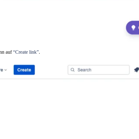
ann auf
“Create link”
.