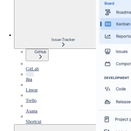
Issue-Tracker
GitHub
GitLab
Jira
Linear
Trello
Asana
Shortcut