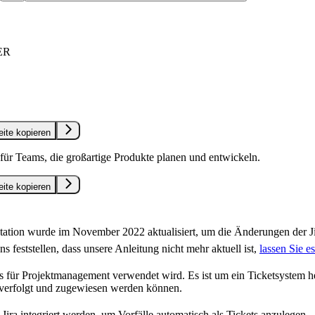
ER
eite kopieren
r für Teams, die großartige Produkte planen und entwickeln.
eite kopieren
ation wurde im November 2022 aktualisiert, um die Änderungen der J
s feststellen, dass unsere Anleitung nicht mehr aktuell ist,
lassen Sie es
das für Projektmanagement verwendet wird. Es ist um ein Ticketsystem
t, verfolgt und zugewiesen werden können.
Jira integriert werden, um Vorfälle automatisch als Tickets anzulegen.