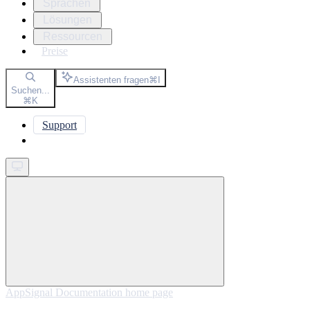
Sprachen
Lösungen
Ressourcen
Preise
Assistenten fragen
⌘
I
Suchen...
⌘
K
Support
Get started
AppSignal Documentation
home page