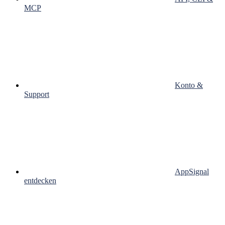
MCP
Konto &
Support
AppSignal
entdecken