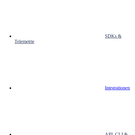
SDKs &
Telemetrie
Integrationen
API, CLI &