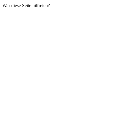
War diese Seite hilfreich?
Ja
Nein
ZURÜCK
Trello
WEITER
Shortcut
⌘
I
AUF DIESER SEITE
Asana zu Ihrer App hinzufügen
Liste der Integrationen
AppSignal Documentation
home page