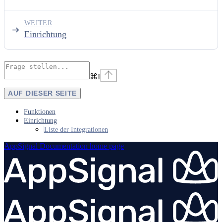
WEITER
Einrichtung
⌘
I
AUF DIESER SEITE
Funktionen
Einrichtung
Liste der Integrationen
AppSignal Documentation
home page