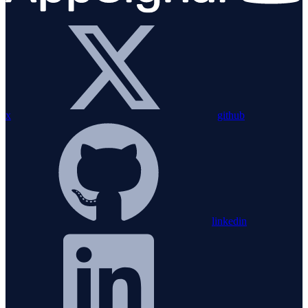
x
github
linkedin