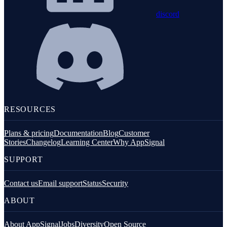
discord
RESOURCES
Plans & pricing
Documentation
Blog
Customer
Stories
Changelog
Learning Center
Why AppSignal
SUPPORT
Contact us
Email support
Status
Security
ABOUT
About AppSignal
Jobs
Diversity
Open Source