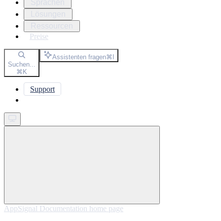
Sprachen
Lösungen
Ressourcen
Preise
Assistenten fragen
⌘
I
Suchen...
⌘
K
Support
Get started
AppSignal Documentation
home page