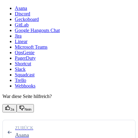
Asana
Discord
Geckoboard
GitLab
Google Hangouts Chat
Jira
Linear
Microsoft Teams
OpsGenie
PagerDuty
Shortcut
Slack
Squadcast
Trello
Webhooks
War diese Seite hilfreich?
Ja
Nein
ZURÜCK
Asana