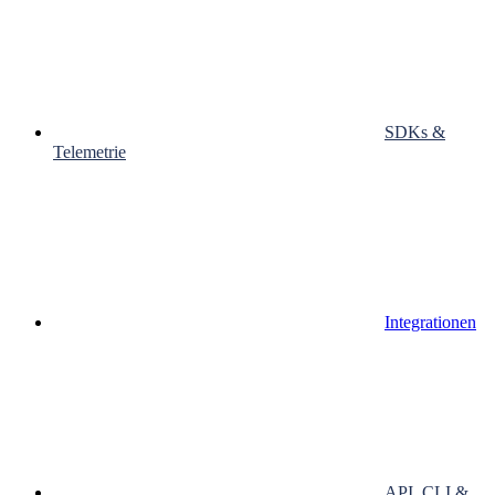
SDKs &
Telemetrie
Integrationen
API, CLI &