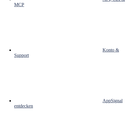
MCP
Konto &
Support
AppSignal
entdecken