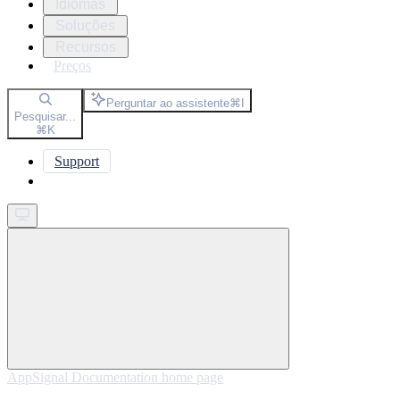
Idiomas
Soluções
Recursos
Preços
Perguntar ao assistente
⌘
I
Pesquisar...
⌘
K
Support
Get started
AppSignal Documentation
home page