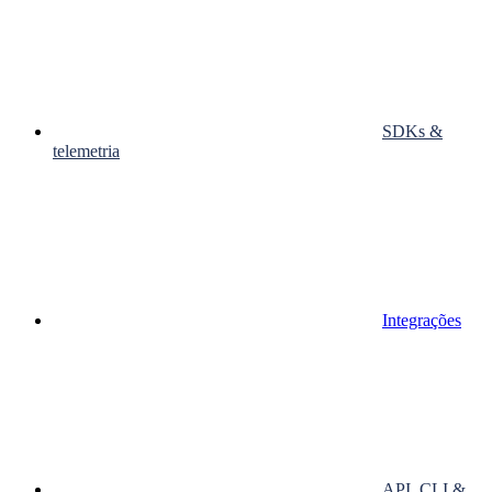
SDKs &
telemetria
Integrações
API, CLI &