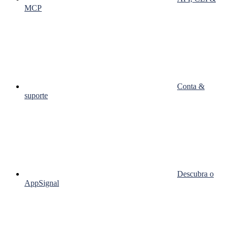
MCP
Conta &
suporte
Descubra o
AppSignal