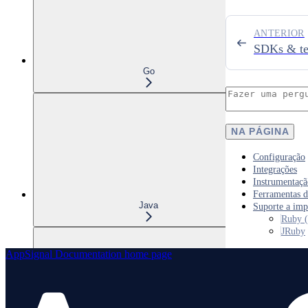
ANTERIOR
SDKs & te
Go
NA PÁGINA
Configuração
Integrações
Instrumentaçã
Ferramentas d
Java
Suporte a im
Ruby 
JRuby
AppSignal Documentation
home page