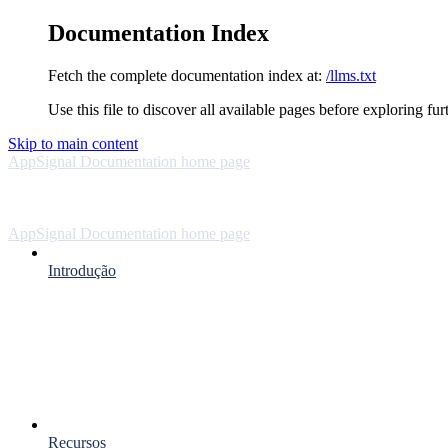
Documentation Index
Fetch the complete documentation index at:
/llms.txt
Use this file to discover all available pages before exploring fur
Skip to main content
AppSignal Documentation
home page
AppSignal Documentation
home page
Introdução
Recursos