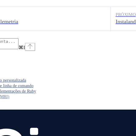
PRÓXIMO
lemetria
Instalan
⌘
I
o personalizada
e linha de comando
plementações de Ruby
(MRI)