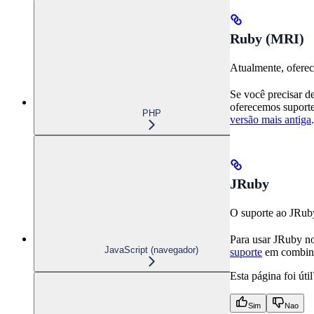
Ruby (MRI)
Atualmente, ofere
Se você precisar d
oferecemos suporte
PHP
versão mais antiga
.
JRuby
O suporte ao JRub
Para usar JRuby no
JavaScript (navegador)
suporte
em combin
Esta página foi útil
Sim
Nao