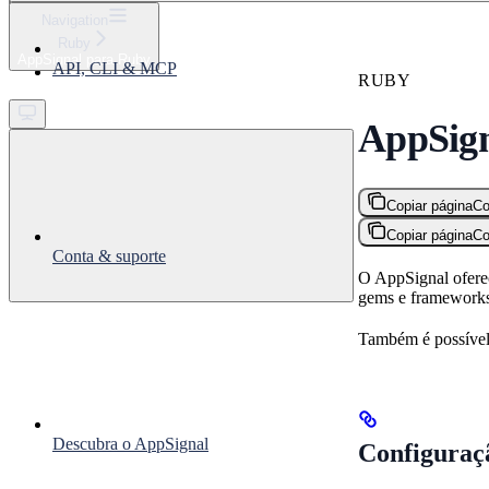
⌘
K
Navigation
Ruby
Support
AppSignal para Ruby
API, CLI & MCP
Get started
RUBY
AppSign
Copiar página
Co
Copiar página
Co
Conta & suporte
O AppSignal ofere
gems e frameworks
Também é possível 
Descubra o AppSignal
Configuraç