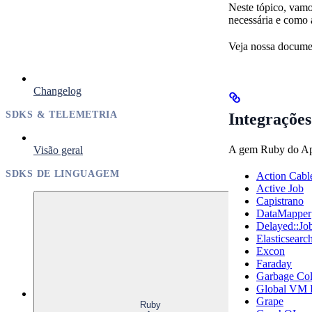
Neste tópico, vamo
necessária e como 
Veja nossa docum
Changelog
SDKS & TELEMETRIA
Integrações
A gem Ruby do AppS
Visão geral
SDKS DE LINGUAGEM
Action Cabl
Active Job
Capistrano
DataMapper
Delayed::Jo
Elasticsearc
Excon
Faraday
Garbage Col
Global VM 
Grape
Ruby