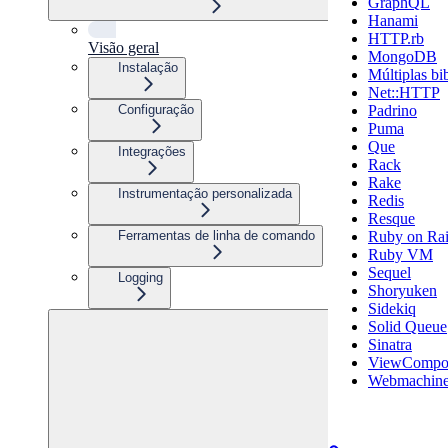
GraphQL
Hanami
HTTP.rb
Visão geral
MongoDB
Instalação
Múltiplas bi
Net::HTTP
Padrino
Configuração
Puma
Que
Integrações
Rack
Rake
Instrumentação personalizada
Redis
Resque
Ruby on Rai
Ferramentas de linha de comando
Ruby VM
Sequel
Logging
Shoryuken
Sidekiq
Solid Queue
Sinatra
ViewCompo
Webmachin