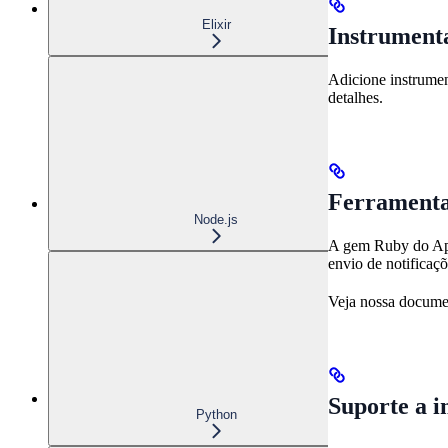
Elixir
Instrument
Adicione instrumen
detalhes.
Ferramenta
Node.js
A gem Ruby do AppS
envio de notificaç
Veja nossa docum
Suporte a 
Python