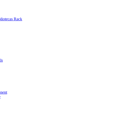
bliotecas Rack
ls
nent
e