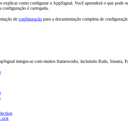
s explicar como configurar o AppSignal. Você aprenderá o que pode s
a configuração é carregada.
entação de
configuração
para a documentação completa de configuraçã
ignal integra-se com muitos frameworks, incluindo Rails, Sinatra, Pa
e
b
h
lection
Lock