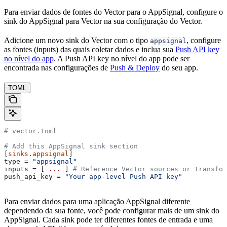
Para enviar dados de fontes do Vector para o AppSignal, configure o
sink do AppSignal para Vector na sua configuração do Vector.
Adicione um novo sink do Vector com o tipo
, configure
appsignal
as fontes (inputs) das quais coletar dados e inclua sua
Push API key
no nível do app
. A Push API key no nível do app pode ser
encontrada nas configurações de
Push & Deploy
do seu app.
TOML
# vector.toml
# Add this AppSignal sink section
[
sinks
.
appsignal
]
type
 = 
"appsignal"
inputs
 = [ 
... 
] 
# Reference Vector sources or transfor
push_api_key
 = 
"Your app-level Push API key"
Para enviar dados para uma aplicação AppSignal diferente
dependendo da sua fonte, você pode configurar mais de um sink do
AppSignal. Cada sink pode ter diferentes fontes de entrada e uma