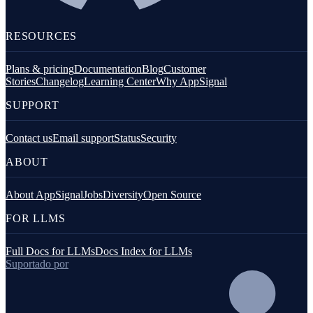
RESOURCES
Plans & pricing
Documentation
Blog
Customer
Stories
Changelog
Learning Center
Why AppSignal
SUPPORT
Contact us
Email support
Status
Security
ABOUT
About AppSignal
Jobs
Diversity
Open Source
FOR LLMS
Full Docs for LLMs
Docs Index for LLMs
Suportado por