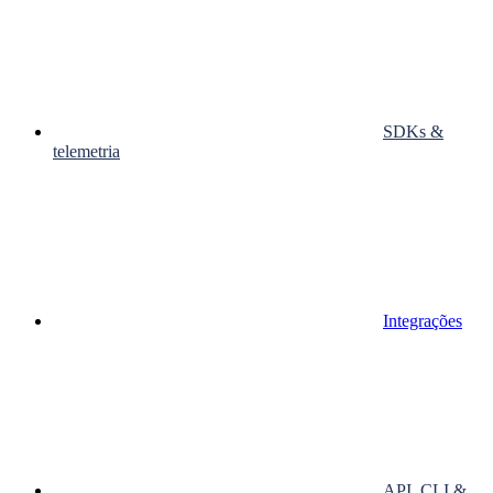
SDKs &
telemetria
Integrações
API, CLI &