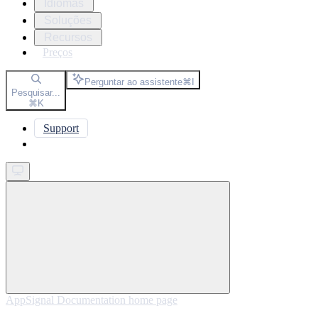
Idiomas
Soluções
Recursos
Preços
Perguntar ao assistente
⌘
I
Pesquisar...
⌘
K
Support
Get started
AppSignal Documentation
home page