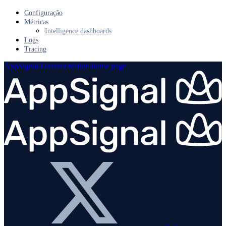
Configuração
Métricas
Intelligence dashboards
Logs
Tracing
AppSignal Documentation
home page