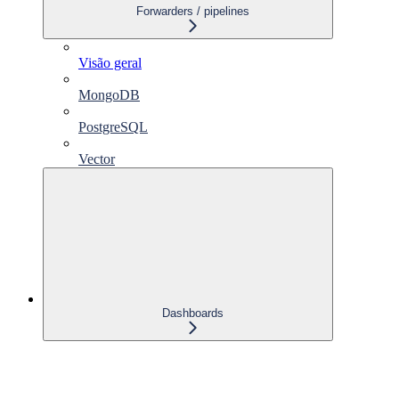
Forwarders / pipelines
Visão geral
MongoDB
PostgreSQL
Vector
Dashboards