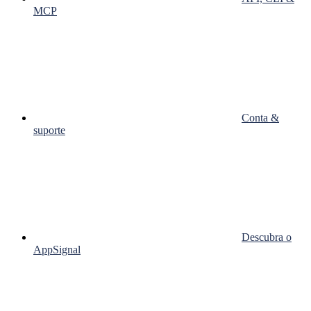
MCP
Conta &
suporte
Descubra o
AppSignal