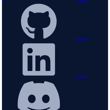
x
github
linkedin
discord