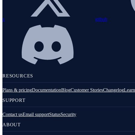
Sinatra
Solid Queue
x
github
Gem ViewComponent
Webmachine
Instrumentação personalizada
Ferramentas de linha de comando
Logging
RESOURCES
Plans & pricing
Documentation
Blog
Customer Stories
Changelog
Learn
SUPPORT
Contact us
Email support
Status
Security
ABOUT
Elixir