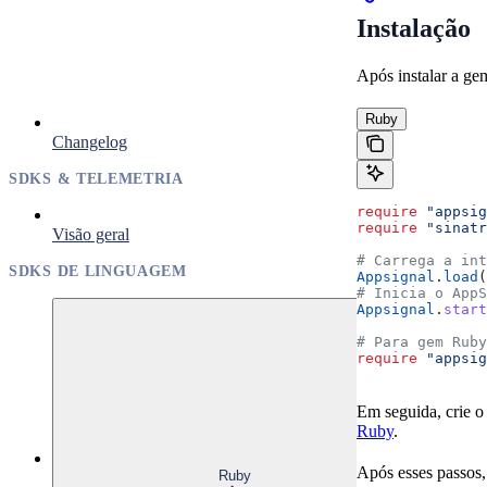
Instalação
Após instalar a ge
Ruby
Changelog
SDKS & TELEMETRIA
require
 "appsig
require
 "sinatr
Visão geral
# Carrega a int
SDKS DE LINGUAGEM
Appsignal
.
load
(
# Inicia o AppS
Appsignal
.
start
# Para gem Ruby
require
 "appsig
Em seguida, crie o
Ruby
.
Após esses passos,
Ruby