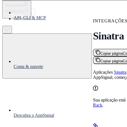
⌘
K
Navigation
Integrações
Support
Sinatra
API, CLI & MCP
Get started
INTEGRAÇÕE
Sinatra
Copiar página
Co
Copiar página
Co
Conta & suporte
Aplicações
Sinatra
AppSignal, começa
Sua aplicação está
Rack
.
Descubra o AppSignal