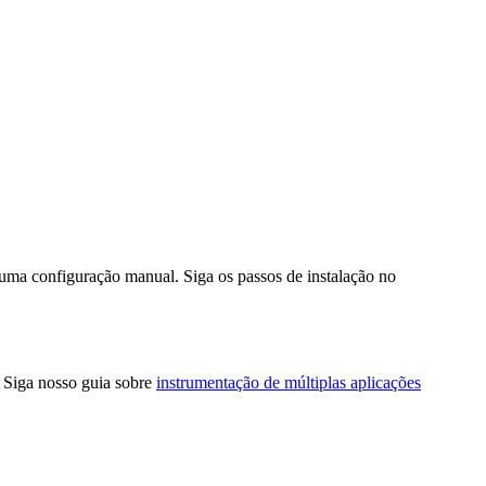
guma configuração manual. Siga os passos de instalação no
 Siga nosso guia sobre
instrumentação de múltiplas aplicações