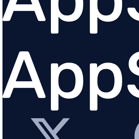
Padrino
Puma
Que
Rack
Monitoramento de Rake tasks
Gem Redis
Resque
Ruby on Rails
Ruby VM
Sequel
Shoryuken
Sidekiq