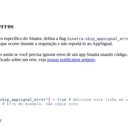
erros
o específico do Sinatra, defina a flag
Sinatra.skip_appsignal_err
 que ocorre durante a requisição e não reportá-lo ao AppSignal.
s assim se você precisa ignorar erros de um app Sinatra usando código
ificado sobre um erro, veja
nossas notification settings
.
skip_appsignal_error"
] 
=
 true
 # Adicione esta linha em 
 # Erro de exemplo, não copie isto
?