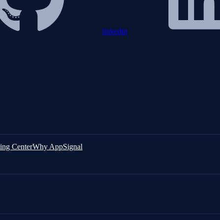
linkedin
ing Center
Why AppSignal