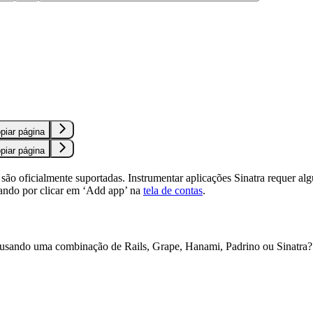
S
piar página
piar página
são oficialmente suportadas. Instrumentar aplicações Sinatra requer al
ndo por clicar em ‘Add app’ na
tela de contas
.
 usando uma combinação de Rails, Grape, Hanami, Padrino ou Sinatra?