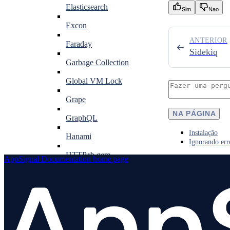
Elasticsearch
Sim
Nao
Excon
ANTERIOR
Faraday
Sidekiq
Garbage Collection
Global VM Lock
Grape
NA PÁGINA
GraphQL
Instalação
Hanami
Ignorando err
HTTP.rb gem
AppSignal Documentation
home page
Instrumentation do MongoDB
Múltiplas bibliotecas Rack
Net::HTTP
Ownership