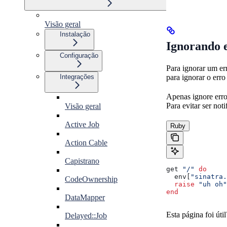
Visão geral
Instalação
Ignorando 
Configuração
Para ignorar um err
Integrações
para ignorar o erro
Apenas ignore erro
Para evitar ser not
Visão geral
Active Job
Ruby
Action Cable
Capistrano
get 
"/"
 do
  env[
"sinatra.
CodeOwnership
  raise
 "uh oh"
end
DataMapper
Esta página foi útil
Delayed::Job