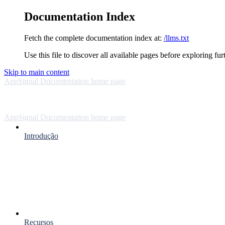
Documentation Index
Fetch the complete documentation index at:
/llms.txt
Use this file to discover all available pages before exploring fur
Skip to main content
AppSignal Documentation
home page
AppSignal Documentation
home page
Introdução
Recursos