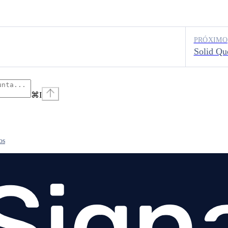
PRÓXIMO
Solid Qu
⌘
I
os