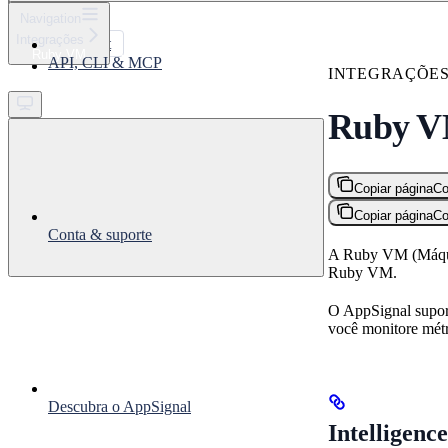
⌘
K
Navigation
Integrações
Support
Ruby VM
API, CLI & MCP
Get started
INTEGRAÇÕE
Ruby 
Copiar página
Co
Copiar página
Co
Conta & suporte
A Ruby VM (Máquin
Ruby VM.
O AppSignal supor
você monitore métr
Descubra o AppSignal
Intelligenc