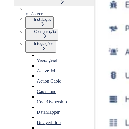
Visão geral
Instalação
Configuração
Integrações
Visão geral
Active Job
Action Cable
Capistrano
CodeOwnership
DataMapper
Delayed::Job