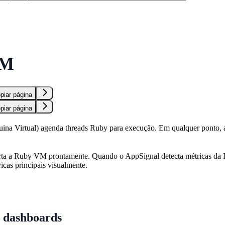
S
VM
piar página
piar página
a Virtual) agenda threads Ruby para execução. Em qualquer ponto, ap
ta a Ruby VM prontamente. Quando o AppSignal detecta métricas da
icas principais visualmente.
e dashboards