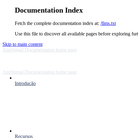
Documentation Index
Fetch the complete documentation index at:
/llms.txt
Use this file to discover all available pages before exploring fur
Skip to main content
AppSignal Documentation
home page
AppSignal Documentation
home page
Introdução
Recursos