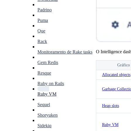
Padrino
Puma
Que
Rack
O Intelligence das
Monitoramento de Rake tasks
Gem Redis
Gráfico
Resque
Allocated objects
Ruby on Rails
Garbage Collecti
Ruby VM
Sequel
Heap slots
Shoryuken
Ruby VM
Sidekiq