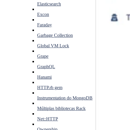
Elasticsearch
Excon
Faraday
Garbage Collection
Global VM Lock
Grape
GraphQL
Hanami
HTTP.rb gem
Instrumentation do MongoDB
Múltiplas bibliotecas Rack
Net::HTTP
Ownership