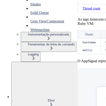
Sinatra
Thread count
Solid Queue
As tags fornecem 
Gem ViewComponent
Ruby VM:
Webmachine
Nome
Instrumentação personalizada
hostname
Ferramentas de linha de comando
metric
Logging
O AppSignal repres
Elixir