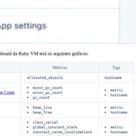
hboard da Ruby VM terá os seguintes gráficos:
Métricas
Tags
allocated_objects
hostname
minor_gc_count
metric
on Count
minor_gc_count
hostname
gc_count
heap_live
metric
heap_free
hostname
class_serial
global_constant_state
metric
constant_cache_invalidations
hostname