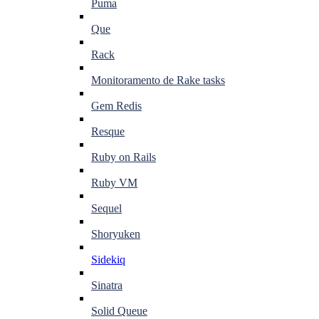
Puma
Que
Rack
Monitoramento de Rake tasks
Gem Redis
Resque
Ruby on Rails
Ruby VM
Sequel
Shoryuken
Sidekiq
Sinatra
Solid Queue