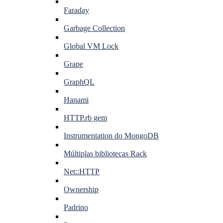
Faraday
Garbage Collection
Global VM Lock
Grape
GraphQL
Hanami
HTTP.rb gem
Instrumentation do MongoDB
Múltiplas bibliotecas Rack
Net::HTTP
Ownership
Padrino