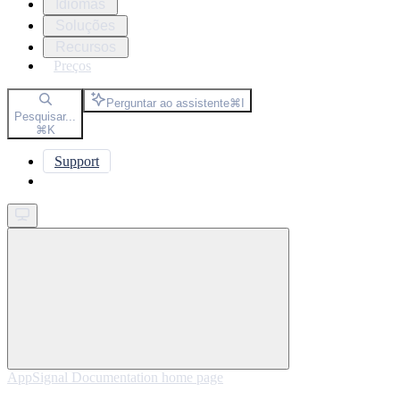
Idiomas
Soluções
Recursos
Preços
Perguntar ao assistente
⌘
I
Pesquisar...
⌘
K
Support
Get started
AppSignal Documentation
home page