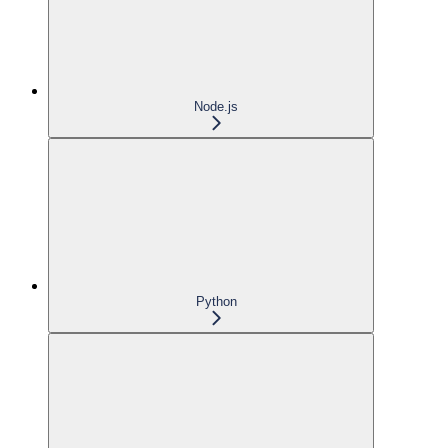
Node.js
Python