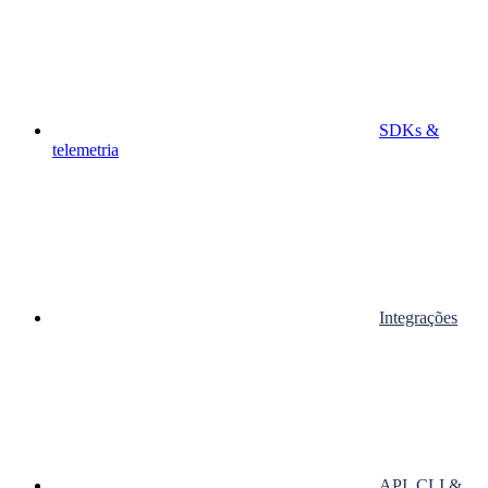
SDKs &
telemetria
Integrações
API, CLI &