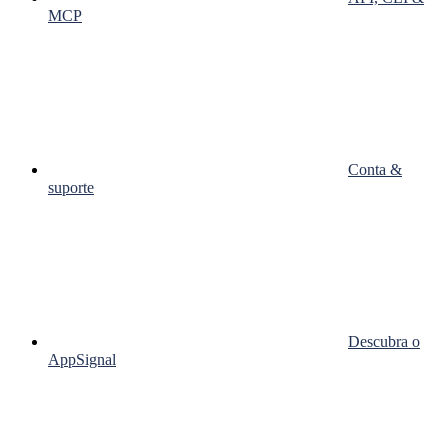
MCP
Conta &
suporte
Descubra o
AppSignal