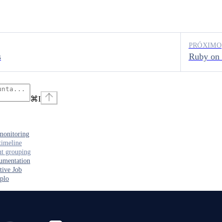
PRÓXIMO
s
Ruby on 
⌘
I
monitoring
timeline
nt grouping
umentation
tive Job
plo