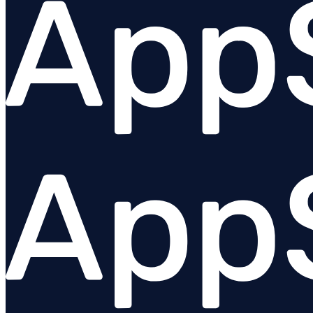
Padrino
Puma
Que
Rack
Monitoramento de Rake tasks
Gem Redis
Resque
Ruby on Rails
Ruby VM
Sequel
Shoryuken
Sidekiq