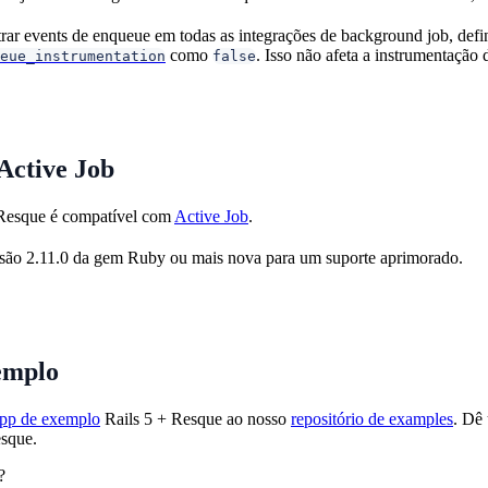
strar events de enqueue em todas as integrações de background job, def
como
. Isso não afeta a instrumentação 
eue_instrumentation
false
Active Job
Resque é compatível com
Active Job
.
rsão 2.11.0 da gem Ruby ou mais nova para um suporte aprimorado.
emplo
pp de exemplo
Rails 5 + Resque ao nosso
repositório de examples
. Dê
sque.
?