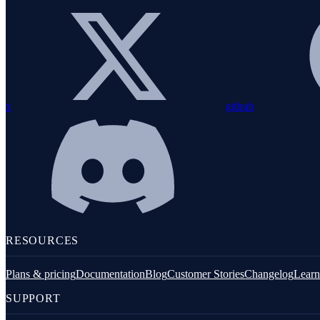
Sinatra
Solid Queue
Gem ViewComponent
Webmachine
Instrumentação personalizada
x
github
Ferramentas de linha de comando
Logging
RESOURCES
Plans & pricing
Documentation
Blog
Customer Stories
Changelog
Learn
SUPPORT
Elixir