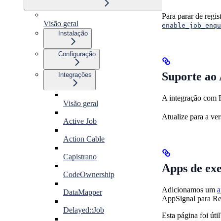
Para parar de regi
Visão geral
enable_job_enqu
Instalação
Configuração
Suporte ao 
Integrações
A integração com 
Visão geral
Atualize para a ve
Active Job
Action Cable
Capistrano
Apps de ex
CodeOwnership
Adicionamos um
a
DataMapper
AppSignal para Re
Delayed::Job
Esta página foi útil