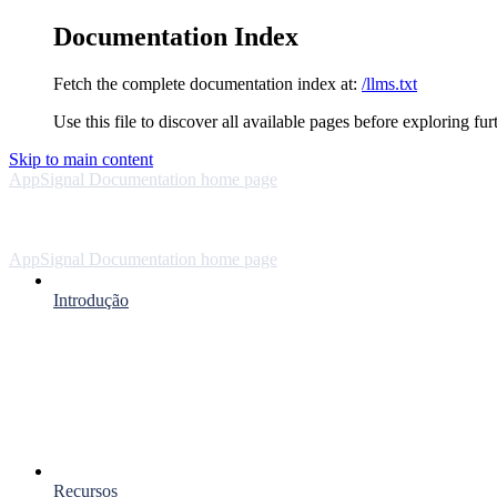
Documentation Index
Fetch the complete documentation index at:
/llms.txt
Use this file to discover all available pages before exploring fur
Skip to main content
AppSignal Documentation
home page
AppSignal Documentation
home page
Introdução
Recursos