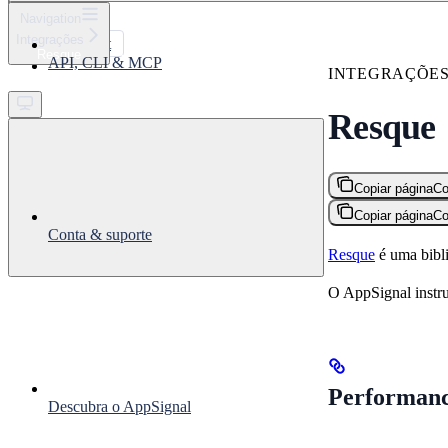
⌘
K
Navigation
Integrações
Support
Resque
API, CLI & MCP
Get started
INTEGRAÇÕE
Resque
Copiar página
Co
Copiar página
Co
Conta & suporte
Resque
é uma bibli
O AppSignal instr
Performanc
Descubra o AppSignal