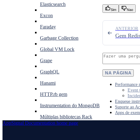
Elasticsearch
Sim
Nao
Excon
Faraday
ANTERIOR
Gem Redi
Garbage Collection
Global VM Lock
Grape
GraphQL
NA PÁGINA
Hanami
Performance 
Event 
HTTP.rb gem
Incide
Enqueue instr
Instrumentation do MongoDB
Suporte ao Ac
Apps de exem
Múltiplas bibliotecas Rack
AppSignal Documentation
home page
Net::HTTP
Ownership