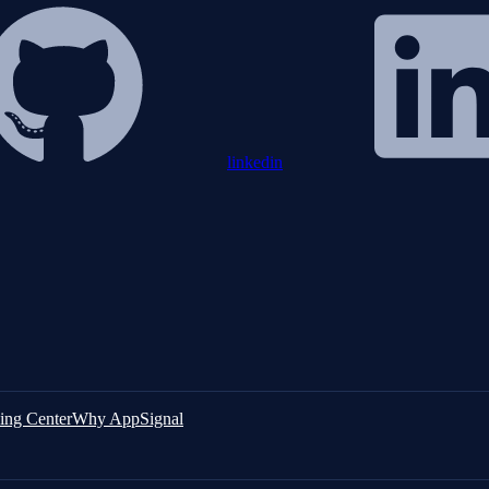
linkedin
ing Center
Why AppSignal