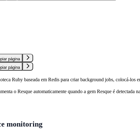
S
piar página
piar página
oteca Ruby baseada em Redis para criar background jobs, colocá-los em 
umenta o Resque automaticamente quando a gem Resque é detectada na 
e monitoring