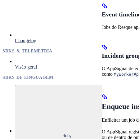
Event timelin
Jobs do Resque apa
Changelog
SDKS & TELEMETRIA
Incident grou
Visão geral
O AppSignal detec
como
MyWorker#p
SDKS DE LINGUAGEM
Enqueue in
Enfileirar um job 
O AppSignal regist
Ruby
ou de dentro de out